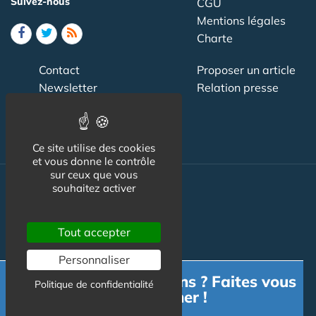
Suivez-nous
CGU
Mentions légales
Charte
Contact
Proposer un article
Newsletter
Relation presse
Publicité
Ce site utilise des cookies
et vous donne le contrôle
sur ceux que vous
souhaitez activer
Actualité
Maisons de retraite
Tout accepter
Résidences Service
Personnaliser
Liens Utiles
Besoin d'informations ? Faites vous
Politique de confidentialité
accompagner !
Services à la personne