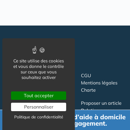
Ce site utilise des cookies
et vous donne le contrôle
sur ceux que vous
Suivez-nous
CGU
souhaitez activer
Mentions légales
Charte
Tout accepter
Contact
Proposer un article
Personnaliser
Newsletter
Relation presse
Demande de devis d’aide à domicile
Politique de confidentialité
Publicité
gratuit et sans engagement.