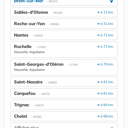
Brem-sur-Mer
- 85470
Sables-d'Olonne
➔ à 13 km.
- 85100
Roche-sur-Yon
➔ à 31 km.
- 85000
Nantes
➔ à 71 km.
- 44000
Rochelle
➔ à 72 km.
- 17000
Nouvelle-Aquitaine
Saint-Georges-d'Oléron
➔ à 79 km.
- 17190
Nouvelle-Aquitaine
Saint-Nazaire
➔ à 81 km.
- 44600
Carquefou
➔ à 81 km.
- 44470
Trignac
➔ à 84 km.
- 44570
Cholet
➔ à 88 km.
- 49280
Afficher plus....