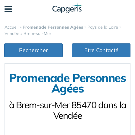
Panneau de gestion des cookies
Accueil
»
Promenade Personnes Agées
»
Pays de la Loire
»
Vendée
»
Brem-sur-Mer
Rechercher
Etre Contacté
Promenade Personnes
Agées
à Brem-sur-Mer 85470 dans la
Vendée