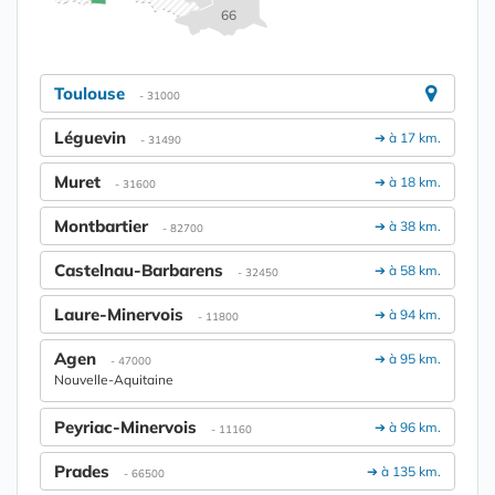
66
Toulouse
- 31000
Léguevin
➔ à 17 km.
- 31490
Muret
➔ à 18 km.
- 31600
Montbartier
➔ à 38 km.
- 82700
Castelnau-Barbarens
➔ à 58 km.
- 32450
Laure-Minervois
➔ à 94 km.
- 11800
Agen
➔ à 95 km.
- 47000
Nouvelle-Aquitaine
Peyriac-Minervois
➔ à 96 km.
- 11160
Prades
➔ à 135 km.
- 66500