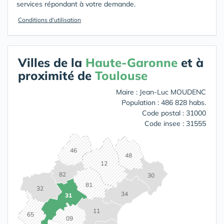
services répondant à votre demande.
Conditions d'utilisation
Villes de la
Haute-Garonne
et à
proximité de
Toulouse
Maire : Jean-Luc MOUDENC
Population : 486 828 habs.
Code postal : 31000
Code insee : 31555
46
48
12
82
30
81
32
34
31
11
65
09