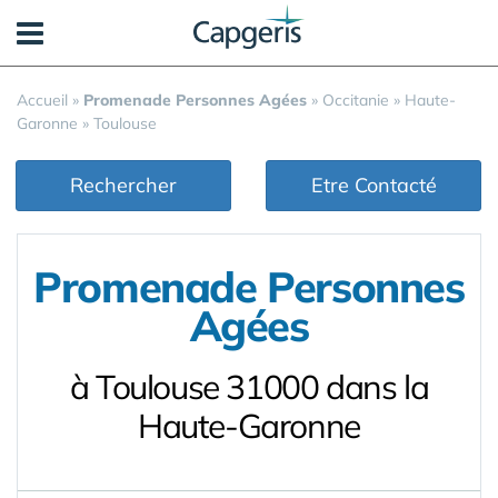
Panneau de gestion des cookies
Accueil
»
Promenade Personnes Agées
»
Occitanie
»
Haute-
Garonne
»
Toulouse
Rechercher
Etre Contacté
Promenade Personnes
Agées
à Toulouse 31000 dans la
Haute-Garonne