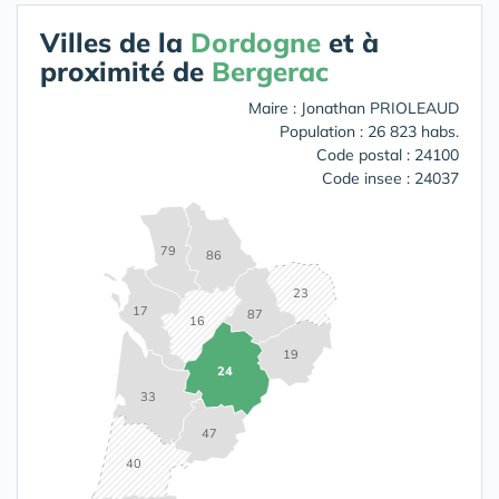
Villes de la
Dordogne
et à
proximité de
Bergerac
Maire : Jonathan PRIOLEAUD
Population : 26 823 habs.
Code postal : 24100
Code insee : 24037
79
86
23
17
87
16
19
24
33
47
40