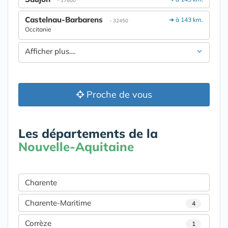
- 17600
Castelnau-Barbarens
➔ à 143 km.
- 32450
Occitanie
Afficher plus....
Proche de vous
Les départements de la
Nouvelle-Aquitaine
Charente
Charente-Maritime
4
Corrèze
1