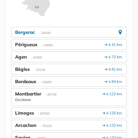
64
Bergerac
- 24100
Périgueux
➔ à 41 km.
- 24000
Agen
➔ à 72 km.
- 47000
Bègles
➔ à 81 km.
- 33130
Bordeaux
➔ à 84 km.
- 33000
Montbartier
➔ à 122 km.
- 82700
Occitanie
Limoges
➔ à 125 km.
- 87000
Arcachon
➔ à 132 km.
- 33120
Saujon
➔ à 143 km.