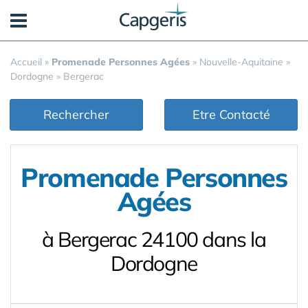
Panneau de gestion des cookies
Accueil
»
Promenade Personnes Agées
»
Nouvelle-Aquitaine
»
Dordogne
»
Bergerac
Rechercher
Etre Contacté
Promenade Personnes
Agées
à Bergerac 24100 dans la
Dordogne