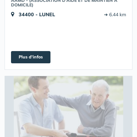
AAMD - (ASSOCIATION D’AIDE ET DE MAINTIEN À
DOMICILE)
34400 - LUNEL
➔ 6.44 km
Plus d'infos