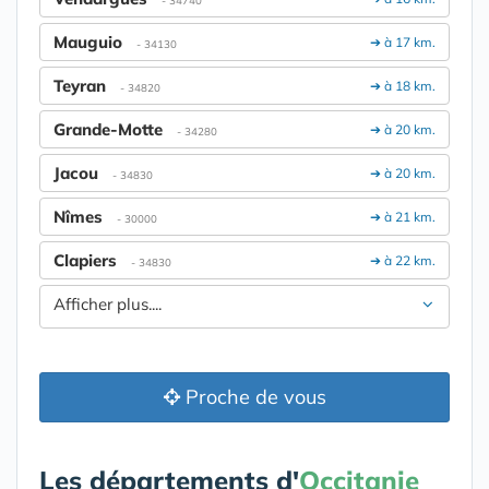
- 34740
Mauguio
➔ à 17 km.
- 34130
Teyran
➔ à 18 km.
- 34820
Grande-Motte
➔ à 20 km.
- 34280
Jacou
➔ à 20 km.
- 34830
Nîmes
➔ à 21 km.
- 30000
Clapiers
➔ à 22 km.
- 34830
Afficher plus....
Proche de vous
Les départements d'
Occitanie