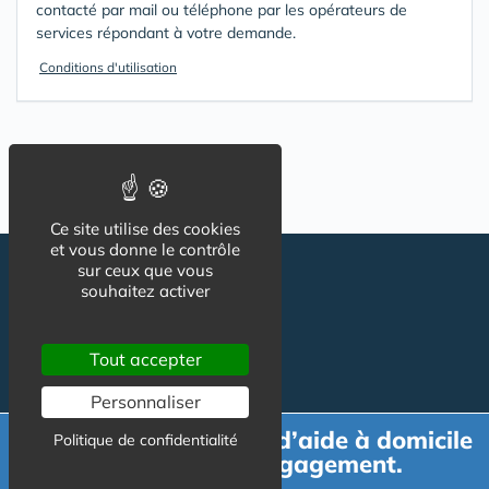
contacté par mail ou téléphone par les opérateurs de
services répondant à votre demande.
Conditions d'utilisation
Ce site utilise des cookies
et vous donne le contrôle
sur ceux que vous
souhaitez activer
Tout accepter
Personnaliser
Suivez-nous
CGU
Demande de devis d’aide à domicile
Politique de confidentialité
Mentions légales
gratuit et sans engagement.
Charte