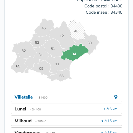
Code postal : 34400
Code insee : 34340
46
48
12
82
30
81
32
34
31
11
65
09
66
Villetelle
- 34400
Lunel
➔ à 6 km.
- 34400
Milhaud
➔ à 15 km.
- 30540
Vendargues
➔ à 16 km.