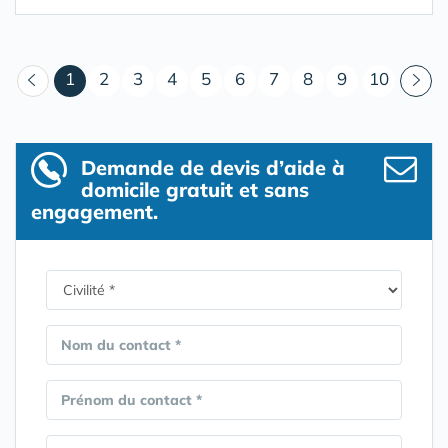
(courant)
1
2
3
4
5
6
7
8
9
10
Demande de devis d’aide à
domicile gratuit et sans
engagement.
Nom du contact *
Prénom du contact *