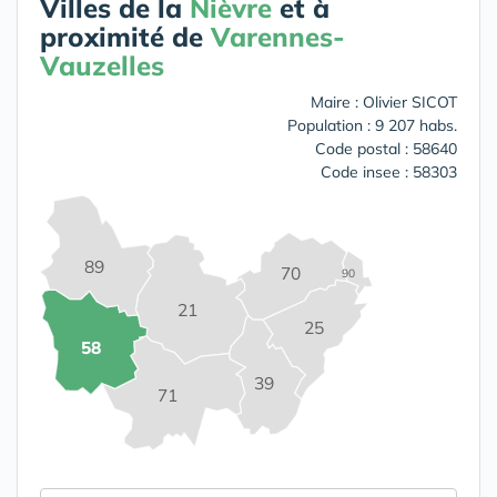
Villes de la
Nièvre
et à
proximité de
Varennes-
Vauzelles
Maire : Olivier SICOT
Population : 9 207 habs.
Code postal : 58640
Code insee : 58303
89
70
90
21
25
58
39
71