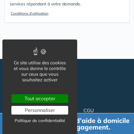
services répondant à votre demande.
Conditions d'utilisation
Ce site utilise des cookies
et vous donne le contrôle
sur ceux que vous
souhaitez activer
Tout accepter
Suivez-nous
Personnaliser
CGU
Mentions légales
Demande de devis d’aide à domicile
Politique de confidentialité
Charte
gratuit et sans engagement.