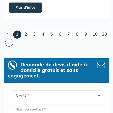
Plus d'infos
(courant)
1
2
3
4
5
6
7
8
9
10
20
Demande de devis d’aide à
domicile gratuit et sans
engagement.
Nom du contact *