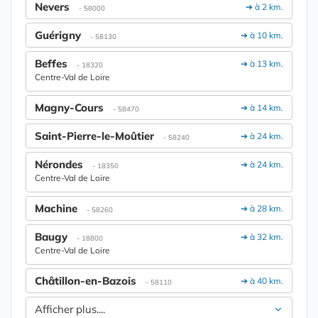
Nevers
➔ à 2 km.
- 58000
Guérigny
➔ à 10 km.
- 58130
Beffes
➔ à 13 km.
- 18320
Centre-Val de Loire
Magny-Cours
➔ à 14 km.
- 58470
Saint-Pierre-le-Moûtier
➔ à 24 km.
- 58240
Nérondes
➔ à 24 km.
- 18350
Centre-Val de Loire
Machine
➔ à 28 km.
- 58260
Baugy
➔ à 32 km.
- 18800
Centre-Val de Loire
Châtillon-en-Bazois
➔ à 40 km.
- 58110
Afficher plus....