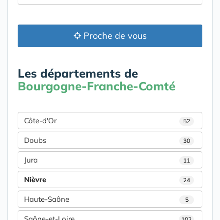
Proche de vous
Les départements de
Bourgogne-Franche-Comté
Côte-d'Or
52
Doubs
30
Jura
11
Nièvre
24
Haute-Saône
5
Saône-et-Loire
102