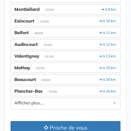
Montbéliard
➔ à 8 km.
- 25200
Exincourt
➔ à 10 km.
- 25400
Belfort
➔ à 11 km.
- 90000
Audincourt
➔ à 12 km.
- 25400
Valentigney
➔ à 13 km.
- 25700
Mathay
➔ à 15 km.
- 25700
Beaucourt
➔ à 16 km.
- 90500
Plancher-Bas
➔ à 16 km.
- 70290
Afficher plus....
Proche de vous