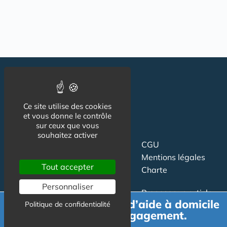
Ce site utilise des cookies
et vous donne le contrôle
sur ceux que vous
souhaitez activer
Suivez-nous
CGU
Mentions légales
Tout accepter
Charte
Personnaliser
Contact
Proposer un article
Demande de devis d’aide à domicile
Politique de confidentialité
Newsletter
Relation presse
gratuit et sans engagement.
Publicité