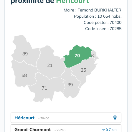
proximité de
Héricourt
Maire : Fernand BURKHALTER
Population : 10 654 habs.
Code postal : 70400
Code insee : 70285
89
70
90
21
25
58
39
71
Héricourt
- 70400
Grand-Charmont
➔ à 7 km.
- 25200