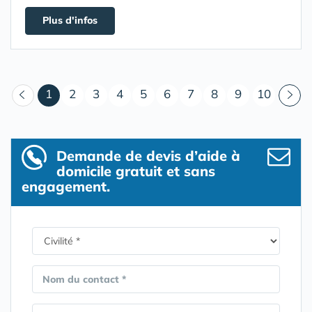
Plus d'infos
(courant)
1
2
3
4
5
6
7
8
9
10
Demande de devis d’aide à
domicile gratuit et sans
engagement.
Nom du contact *