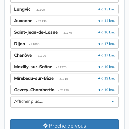
Longvic
➔ à 13 km.
- 21600
Auxonne
➔ à 14 km.
- 21130
Saint-Jean-de-Losne
➔ à 16 km.
- 21170
Dijon
➔ à 17 km.
- 21000
Chenôve
➔ à 17 km.
- 21300
Maxilly-sur-Saône
➔ à 19 km.
- 21270
Mirebeau-sur-Bèze
➔ à 19 km.
- 21310
Gevrey-Chambertin
➔ à 19 km.
- 21220
Afficher plus....
Proche de vous