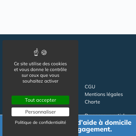
Ce site utilise des cookies
et vous donne le contrôle
sur ceux que vous
souhaitez activer
Suivez-nous
CGU
Mentions légales
Tout accepter
Charte
Personnaliser
Contact
Proposer un article
Demande de devis d’aide à domicile
Politique de confidentialité
Newsletter
Relation presse
gratuit et sans engagement.
Publicité