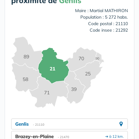
proximité de
Genlis
Maire : Martial MATHIRON
Population : 5 272 habs.
Code postal : 21110
Code insee : 21292
89
70
90
21
25
58
39
71
Genlis
- 21110
Brazey-en-Plaine
➔ à 12 km.
- 21470