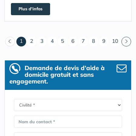
Plus d'infos
(courant)
1
2
3
4
5
6
7
8
9
10
Demande de devis d’aide à
domicile gratuit et sans
engagement.
Nom du contact *