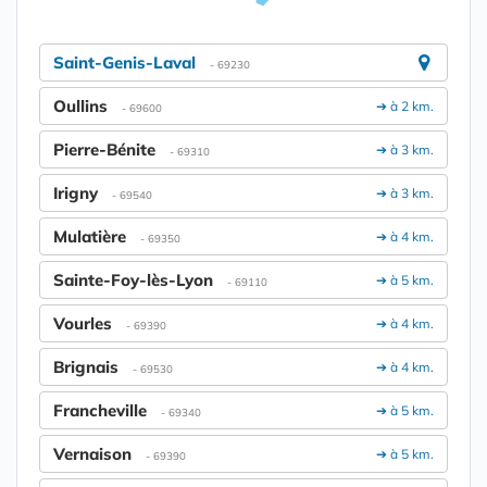
Saint-Genis-Laval
- 69230
Oullins
➔ à 2 km.
- 69600
Pierre-Bénite
➔ à 3 km.
- 69310
Irigny
➔ à 3 km.
- 69540
Mulatière
➔ à 4 km.
- 69350
Sainte-Foy-lès-Lyon
➔ à 5 km.
- 69110
Vourles
➔ à 4 km.
- 69390
Brignais
➔ à 4 km.
- 69530
Francheville
➔ à 5 km.
- 69340
Vernaison
➔ à 5 km.
- 69390