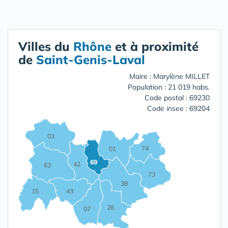
Villes du
Rhône
et à proximité
de
Saint-Genis-Laval
Maire : Marylène MILLET
Population : 21 019 habs.
Code postal : 69230
Code insee : 69204
03
74
01
69
42
63
73
38
15
43
26
07