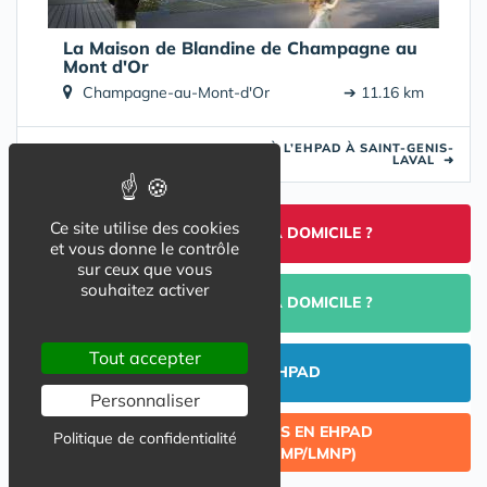
La Maison de Blandine de Champagne au
Mont d'Or
Champagne-au-Mont-d'Or
➔ 11.16 km
TROUVER UNE ALTERNATIVE À L’EHPAD À SAINT-GENIS-
LAVAL
➜
Ce site utilise des cookies
TROUVER UNE AIDE À DOMICILE ?
et vous donne le contrôle
sur ceux que vous
souhaitez activer
PORTAGE DE REPAS À DOMICILE ?
Tout accepter
INVESTIR EN EHPAD
Personnaliser
CÉDER UN LOT ACQUIS EN EHPAD
Politique de confidentialité
(INVESTISSEMENT LMP/LMNP)