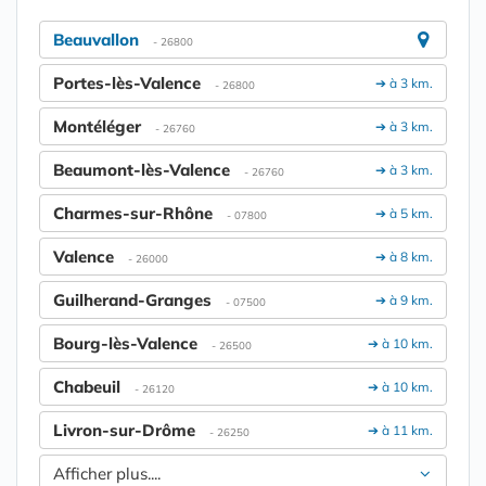
Beauvallon
- 26800
Portes-lès-Valence
➔ à 3 km.
- 26800
Montéléger
➔ à 3 km.
- 26760
Beaumont-lès-Valence
➔ à 3 km.
- 26760
Charmes-sur-Rhône
➔ à 5 km.
- 07800
Valence
➔ à 8 km.
- 26000
Guilherand-Granges
➔ à 9 km.
- 07500
Bourg-lès-Valence
➔ à 10 km.
- 26500
Chabeuil
➔ à 10 km.
- 26120
Livron-sur-Drôme
➔ à 11 km.
- 26250
Afficher plus....