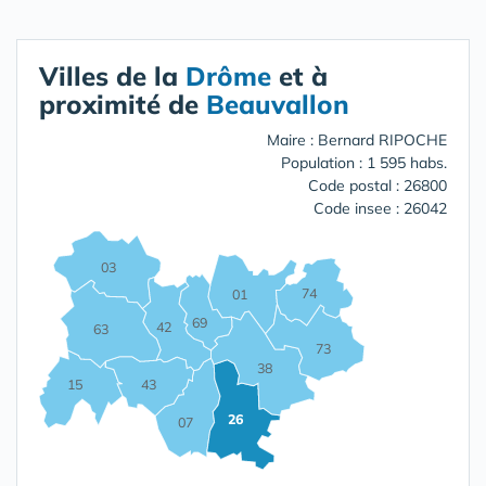
Villes de la
Drôme
et à
proximité de
Beauvallon
Maire : Bernard RIPOCHE
Population : 1 595 habs.
Code postal : 26800
Code insee : 26042
03
74
01
69
42
63
73
38
15
43
26
07