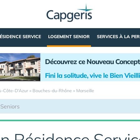
ÉSIDENCE SERVICE
LOGEMENT SENIOR
SERVICES À LA PE
Découvrez ce Nouveau Concept
Fini la solitude, vive le Bien Vieil
s-Côte-D'Azur
»
Bouches-du-Rhône
»
Marseille
n Résidence Servic