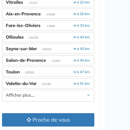
Vitrolles
➔ à 22 km.
- 13127
Aix-en-Provence
➔ à 26 km.
- 13090
Fare-les-Oliviers
➔ à 33 km.
- 13580
Ollioules
➔ à 40 km.
- 83190
Seyne-sur-Mer
➔ à 45 km.
- 83500
Salon-de-Provence
➔ à 45 km.
- 13300
Toulon
➔ à 47 km.
- 83000
Valette-du-Var
➔ à 51 km.
- 83160
Afficher plus....
Proche de vous