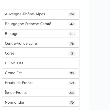
Auvergne-Rhône-Alpes
154
Bourgogne-Franche-Comté
47
Bretagne
118
Centre-Val de Loire
78
Corse
3
DOM/TOM
Grand Est
99
Hauts-de-France
124
Île-de-France
230
Normandie
70