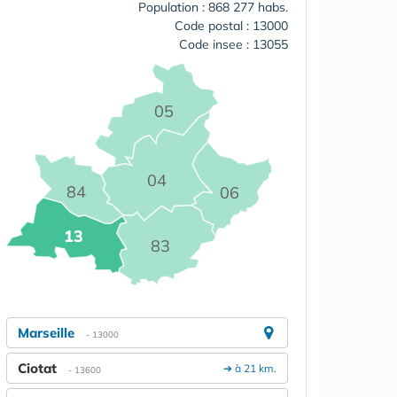
Population : 868 277 habs.
Code postal : 13000
Code insee : 13055
05
04
84
06
13
83
Marseille
- 13000
Ciotat
➔ à 21 km.
- 13600