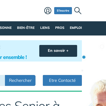
S'inscrire
RSONNE
BIEN-ÊTRE
LIENS
PROS
EMPLOI
En savoir +
lir ensemble !
Rechercher
Etre Contacté
es Senior à