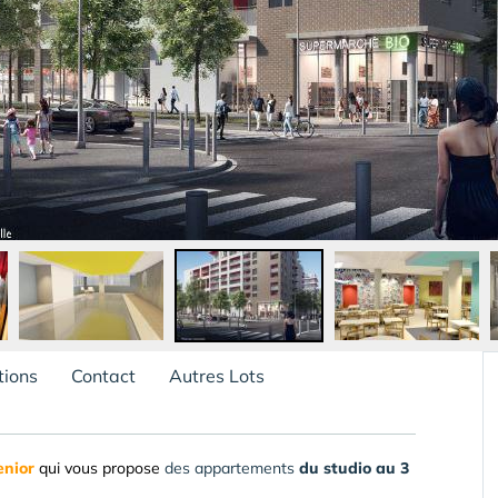
tions
Contact
Autres Lots
enior
qui vous propose
des appartements
du studio au 3