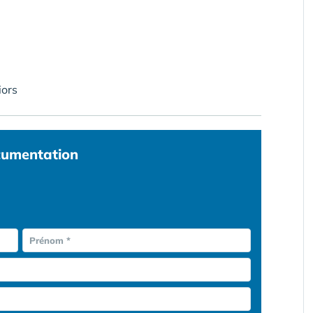
iors
umentation
Prénom *