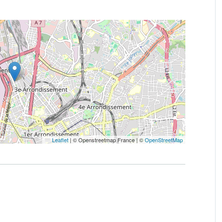
Leaflet
|
© Openstreetmap France | ©
OpenStreetMap