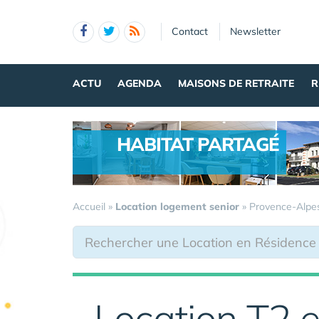
Panneau de gestion des cookies
Contact
Newsletter
ACTU
AGENDA
MAISONS DE RETRAITE
R
HABITAT PARTAGÉ
.
Accueil
»
Location logement senior
»
Provence-Alpe
Location T2 e