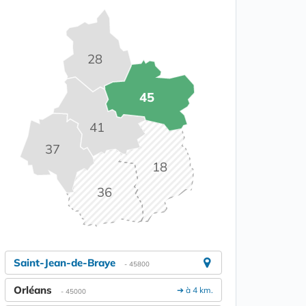
28
45
41
37
18
36
Saint-Jean-de-Braye
- 45800
Orléans
➔ à 4 km.
- 45000