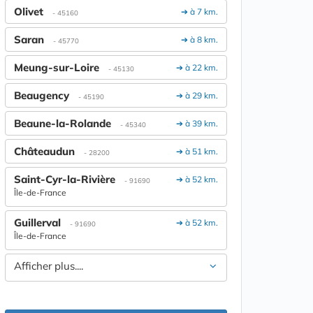
Olivet
➔ à 7 km.
- 45160
Saran
➔ à 8 km.
- 45770
Meung-sur-Loire
➔ à 22 km.
- 45130
Beaugency
➔ à 29 km.
- 45190
Beaune-la-Rolande
➔ à 39 km.
- 45340
Châteaudun
➔ à 51 km.
- 28200
Saint-Cyr-la-Rivière
➔ à 52 km.
- 91690
Île-de-France
Guillerval
➔ à 52 km.
- 91690
Île-de-France
Afficher plus....