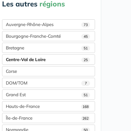
Les autres
régions
Auvergne-Rhône-Alpes
73
Bourgogne-Franche-Comté
45
Bretagne
51
Centre-Val de Loire
25
Corse
DOM/TOM
7
Grand Est
51
Hauts-de-France
168
Île-de-France
262
Normandie
50