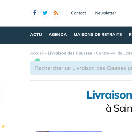
Panneau de gestion des cookies
Contact
Newsletter
ACTU
AGENDA
MAISONS DE RETRAITE
R
Accueil
»
Livraison des Courses
»
Centre-Val de Loir
Livraiso
à Sai