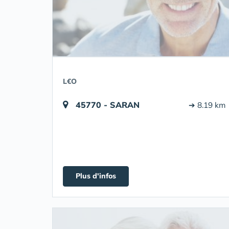
L€O
45770 - SARAN
➔ 8.19 km
Plus d'infos