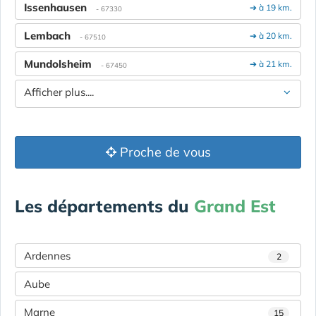
Issenhausen
➔ à 19 km.
- 67330
Lembach
➔ à 20 km.
- 67510
Mundolsheim
➔ à 21 km.
- 67450
Afficher plus....
Proche de vous
Les départements du
Grand Est
Ardennes
2
Aube
Marne
15