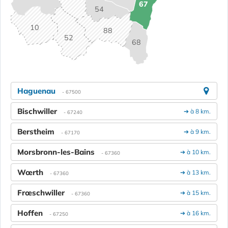
67
54
10
88
52
68
Haguenau
- 67500
Bischwiller
➔ à 8 km.
- 67240
Berstheim
➔ à 9 km.
- 67170
Morsbronn-les-Bains
➔ à 10 km.
- 67360
Wœrth
➔ à 13 km.
- 67360
Frœschwiller
➔ à 15 km.
- 67360
Hoffen
➔ à 16 km.
- 67250