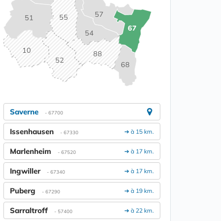
57
55
51
67
54
10
88
52
68
Saverne
- 67700
Issenhausen
➔ à 15 km.
- 67330
Marlenheim
➔ à 17 km.
- 67520
Ingwiller
➔ à 17 km.
- 67340
Puberg
➔ à 19 km.
- 67290
Sarraltroff
➔ à 22 km.
- 57400