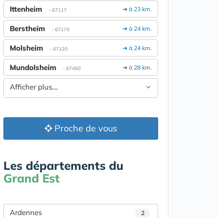
Ittenheim
➔ à 23 km.
- 67117
Berstheim
➔ à 24 km.
- 67170
Molsheim
➔ à 24 km.
- 67120
Mundolsheim
➔ à 28 km.
- 67450
Afficher plus....
Proche de vous
Les départements du
Grand Est
Ardennes
2