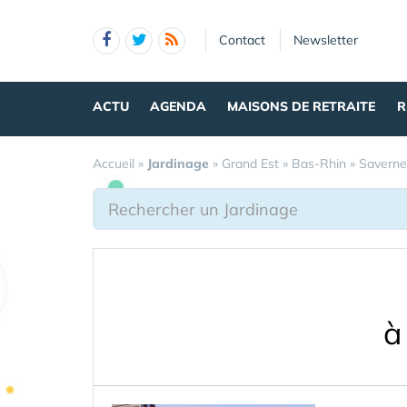
Panneau de gestion des cookies
Contact
Newsletter
ACTU
AGENDA
MAISONS DE RETRAITE
R
Accueil
»
Jardinage
»
Grand Est
»
Bas-Rhin
»
Saverne
à