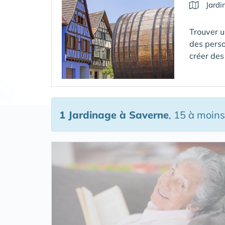
Jardi
Trouver u
des perso
créer des
1 Jardinage
à Saverne
, 15 à moin