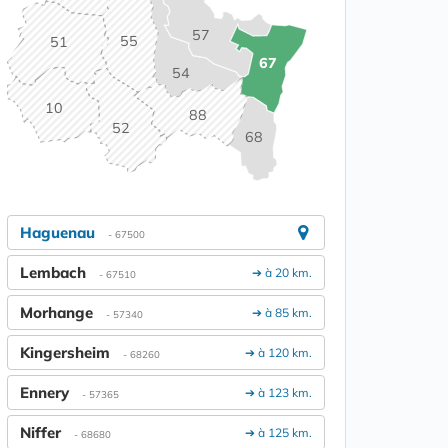
57
55
51
67
54
10
88
52
68
Haguenau
- 67500
Lembach
➔ à 20 km.
- 67510
Morhange
➔ à 85 km.
- 57340
Kingersheim
➔ à 120 km.
- 68260
Ennery
➔ à 123 km.
- 57365
Niffer
➔ à 125 km.
- 68680