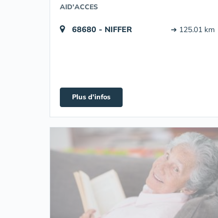
AID'ACCES
68680 - NIFFER
➔ 125.01 km
Plus d'infos