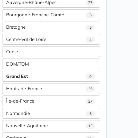
Auvergne-Rhône-Alpes
27
Bourgogne-Franche-Comté
5
Bretagne
5
Centre-Val de Loire
4
Corse
DOM/TOM
Grand Est
9
Hauts-de-France
25
Île-de-France
37
Normandie
5
Nouvelle-Aquitaine
13
Occitanie