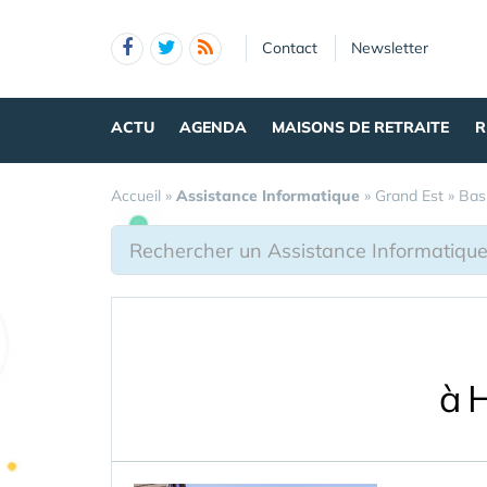
Panneau de gestion des cookies
Contact
Newsletter
ACTU
AGENDA
MAISONS DE RETRAITE
R
Accueil
»
Assistance Informatique
»
Grand Est
»
Bas
à 