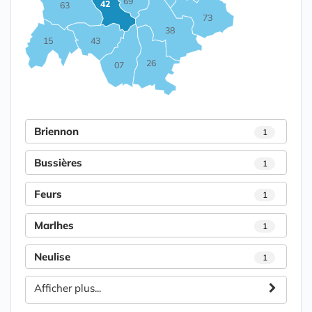
69
42
63
73
38
15
43
26
07
Briennon
1
Bussières
1
Feurs
1
Marlhes
1
Neulise
1
Afficher plus...