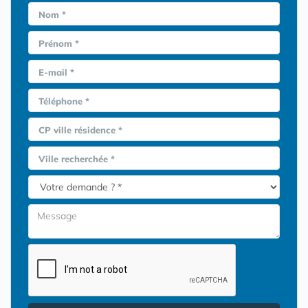
Nom *
Prénom *
E-mail *
Téléphone *
CP ville résidence *
Ville recherchée *