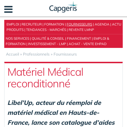
Panneau de gestion des cookies
EMPLOI
|
RECRUTEUR
|
FORMATION
|
FOURNISSEURS
|
AGENDA
|
ACTU
PRODUITS
|
TENDANCES - MARCHÉS
|
REVENTE LMNP
NOS SERVICES
|
QUALITÉ & CONSEIL
|
FINANCEMENT
|
EMPLOI &
FORMATION
|
INVESTISSEMENT - LMP
|
ACHAT - VENTE EHPAD
Accueil
»
Professionnels
»
Fournisseurs
Matériel Médical
reconditionné
Libel’Up, acteur du réemploi de
matériel médical en Hauts-de-
France, lance son catalogue d’aides