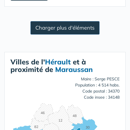
Charger plus d'éléments
Villes de l'
Hérault
et à
proximité de
Maraussan
Maire : Serge PESCE
Population : 4 514 habs.
Code postal : 34370
Code insee : 34148
46
48
12
82
30