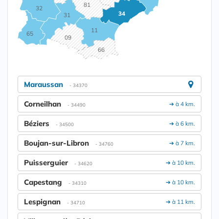
81
32
34
31
11
65
09
66
Maraussan
- 34370
Corneilhan
➔ à 4 km.
- 34490
Béziers
➔ à 6 km.
- 34500
Boujan-sur-Libron
➔ à 7 km.
- 34760
Puisserguier
➔ à 10 km.
- 34620
Capestang
➔ à 10 km.
- 34310
Lespignan
➔ à 11 km.
- 34710