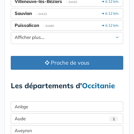
Villeneuve-lès-Béziers
➔ à 12 km.
- 34420
Sauvian
➔ à 12 km.
- 34410
Puissalicon
➔ à 12 km.
- 34480
Afficher plus....
Proche de vous
Les départements d'
Occitanie
Ariège
Aude
1
Aveyron