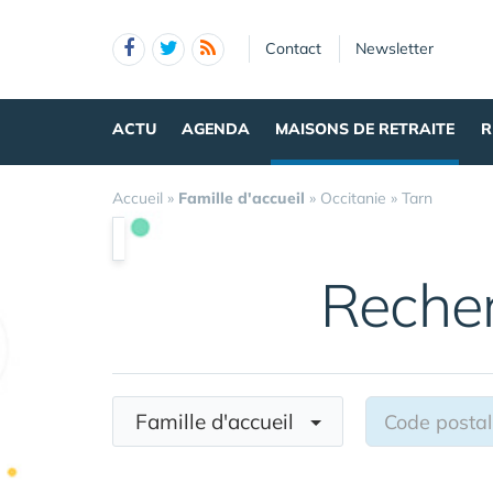
Panneau de gestion des cookies
Contact
Newsletter
ACTU
AGENDA
MAISONS DE RETRAITE
R
Accueil
»
Famille d'accueil
»
Occitanie
»
Tarn
Reche
Famille d'accueil