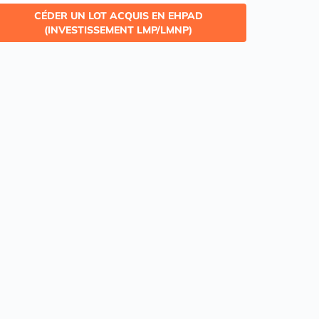
CÉDER UN LOT ACQUIS EN EHPAD
(INVESTISSEMENT LMP/LMNP)