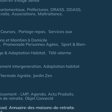
son en Village Senior
partementaux
Préfectures
DRASS
DDASS
traite
Associations
Maltraitance
 Courses
Portage repas
Services aux
ns et Maintien à Domicile
Promenade Personnes Agées
Sport & Bien-
age & Adaptation Habitat
Télé-alarme
ement intergeneration
Adaptation habitat
 Thermale Agréée
Jardin Zen
tissement - LMP
Agenda
Actu Produits
 de retraite
Objet Connecté
hpad
Annuaire-des-maisons-de-retraite
té