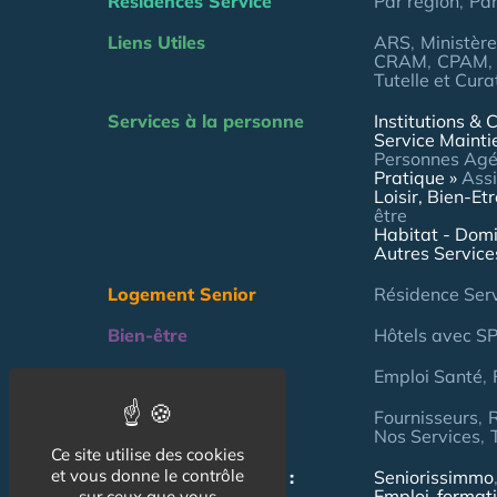
Résidences Service
Par région
Pa
Liens Utiles
ARS
Ministèr
CRAM
CPAM
Tutelle et Cura
Services à la personne
Institutions & C
Service Mainti
Personnes Ag
Pratique
Assi
Loisir, Bien-Et
être
Habitat - Domi
Autres Service
Logement Senior
Résidence Ser
Bien-être
Hôtels avec S
Emploi & formation
Emploi Santé
Professionnels
Fournisseurs
Nos Services
Ce site utilise des cookies
et vous donne le contrôle
NOS AUTRES SITES :
Seniorissimmo
Emploi-format
sur ceux que vous