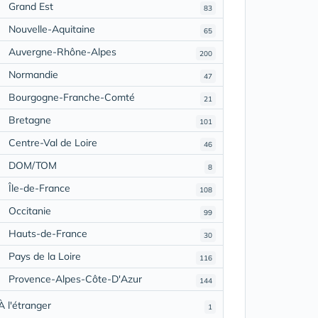
Grand Est
83
Nouvelle-Aquitaine
65
Auvergne-Rhône-Alpes
200
Normandie
47
Bourgogne-Franche-Comté
21
Bretagne
101
Centre-Val de Loire
46
DOM/TOM
8
Île-de-France
108
Occitanie
99
Hauts-de-France
30
Pays de la Loire
116
Provence-Alpes-Côte-D'Azur
144
À l'étranger
1