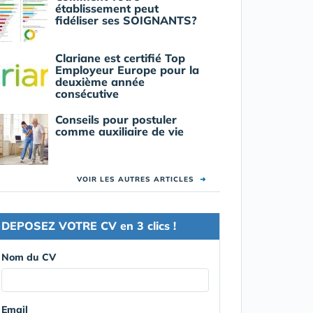
établissement peut
fidéliser ses SOIGNANTS?
Clariane est certifié Top
Employeur Europe pour la
deuxième année
consécutive
Conseils pour postuler
comme auxiliaire de vie
VOIR LES AUTRES ARTICLES
➜
DEPOSEZ VOTRE CV en 3 clics !
Nom du CV
Email