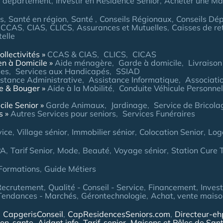
r département
Investir en Résidence Senior
Acheter une Mai
es
Santé en région
Santé
Conseils Régionaux
Conseils Dé
CCAS
CIAS
CLICS
Assurances et Mutuelles
Caisses de re
telle
ollectivités
CCAS & CIAS
CLICS
CICAS
en à Domicile
Aide ménagère
Garde à domicile
Livraison
ées
Services aux Handicapés
SSIAD
stance Administrative
Assistance Informatique
Associatio
re & Bouger
Aide à la Mobilité
Conduite Véhicule Personnel
cile Senior
Garde Animaux
Jardinage
Service de Bricol
s
Autres Services pour seniors
Services Funéraires
vice
Village sénior
Immobilier sénior
Colocation Senior
Log
PA
Tarif Senior
Mode
Beauté
Voyage sénior
Station Cure
Formations
Guide Métiers
Recrutement
Qualité - Conseil - Service
Financement
Inves
Tendances - Marchés
Gérontechnologie
Achat, vente maison
CapgerisConseil
CapResidencesSeniors.com
Directeur-e
ion-sante
Aidant.info
Tarif-senior
Maisons et Pôles de San