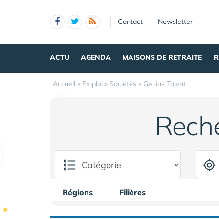
Panneau de gestion des cookies
Contact
Newsletter
ACTU
AGENDA
MAISONS DE RETRAITE
R
Accueil
»
Emploi
»
Sociétés
»
Genius Talent
Rech
Régions
Filières