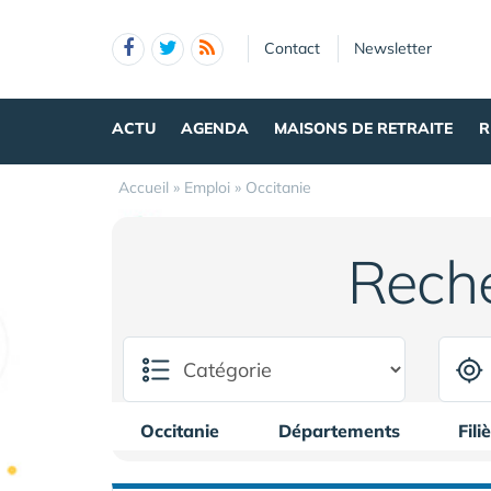
Panneau de gestion des cookies
Contact
Newsletter
ACTU
AGENDA
MAISONS DE RETRAITE
R
Accueil
»
Emploi
»
Occitanie
Rech
Occitanie
Départements
Fili