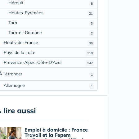
Hérault
5
Hautes-Pyrénées
21
Tarn
3
Tarn-et-Garonne
2
Hauts-de-France
30
Pays de la Loire
118
Provence-Alpes-Côte-D'Azur
147
À l'étranger
1
Allemagne
1
 lire aussi
Emploi à domicile : France
Travail et la Fepem