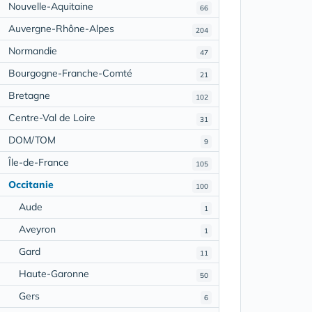
Nouvelle-Aquitaine
66
Auvergne-Rhône-Alpes
204
Normandie
47
Bourgogne-Franche-Comté
21
Bretagne
102
Centre-Val de Loire
31
DOM/TOM
9
Île-de-France
105
Occitanie
100
Aude
1
Aveyron
1
Gard
11
Haute-Garonne
50
Gers
6