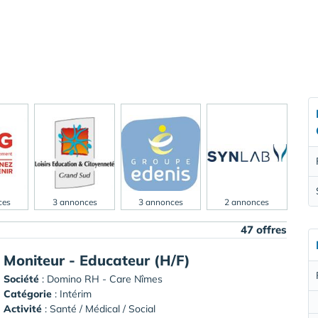
ces
3 annonces
3 annonces
2 annonces
47 offres
Moniteur - Educateur (H/F)
Société
:
Domino RH - Care Nîmes
Catégorie
: Intérim
Activité
: Santé / Médical / Social