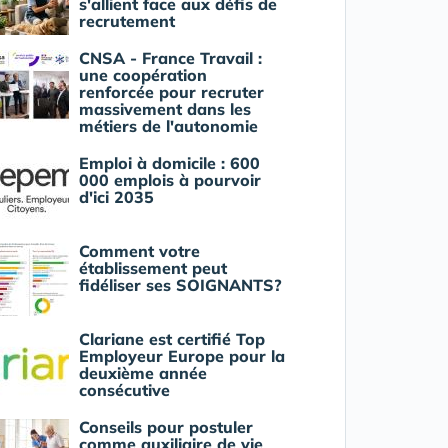
s'allient face aux défis de
recrutement
CNSA - France Travail :
une coopération
renforcée pour recruter
massivement dans les
métiers de l'autonomie
Emploi à domicile : 600
000 emplois à pourvoir
d'ici 2035
Comment votre
établissement peut
fidéliser ses SOIGNANTS?
Clariane est certifié Top
Employeur Europe pour la
deuxième année
consécutive
Conseils pour postuler
comme auxiliaire de vie