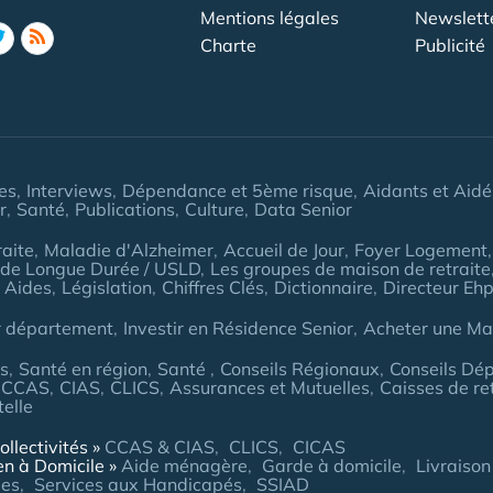
Mentions légales
Newslett
Charte
Publicité
les
Interviews
Dépendance et 5ème risque
Aidants et Aidé
r
Santé
Publications
Culture
Data Senior
aite
Maladie d'Alzheimer
Accueil de Jour
Foyer Logement
 de Longue Durée / USLD
Les groupes de maison de retraite
 Aides
Législation
Chiffres Clés
Dictionnaire
Directeur Eh
r département
Investir en Résidence Senior
Acheter une Mai
es
Santé en région
Santé
Conseils Régionaux
Conseils Dé
CCAS
CIAS
CLICS
Assurances et Mutuelles
Caisses de re
telle
ollectivités
CCAS & CIAS
CLICS
CICAS
en à Domicile
Aide ménagère
Garde à domicile
Livraison
ées
Services aux Handicapés
SSIAD