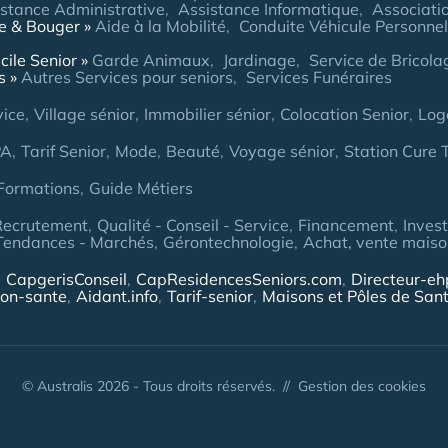
stance Administrative
Assistance Informatique
Associatio
re & Bouger
Aide à la Mobilité
Conduite Véhicule Personnel
cile Senior
Garde Animaux
Jardinage
Service de Bricol
s
Autres Services pour seniors
Services Funéraires
vice
Village sénior
Immobilier sénior
Colocation Senior
Log
PA
Tarif Senior
Mode
Beauté
Voyage sénior
Station Cure
Formations
Guide Métiers
Recrutement
Qualité - Conseil - Service
Financement
Inves
Tendances - Marchés
Gérontechnologie
Achat, vente maison
CapgerisConseil
CapResidencesSeniors.com
Directeur-e
ion-sante
Aidant.info
Tarif-senior
Maisons et Pôles de San
© Australis 2026 - Tous droits réservés. //
Gestion des cookies