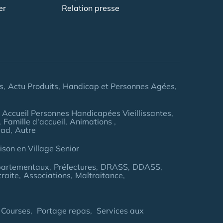
er
Relation presse
s
Actu Produits
Handicap et Personnes Agées
Accueil Personnes Handicapées Vieillissantes
Famille d'accueil
Animations
pad
Autre
son en Village Senior
partementaux
Préfectures
DRASS
DDASS
traite
Associations
Maltraitance
 Courses
Portage repas
Services aux