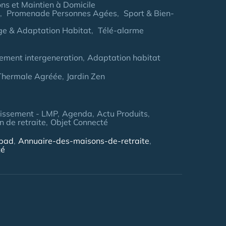
ns et Maintien à Domicile
Promenade Personnes Agées
Sport & Bien-
age & Adaptation Habitat
Télé-alarme
ement intergeneration
Adaptation habitat
 Thermale Agréée
Jardin Zen
tissement - LMP
Agenda
Actu Produits
 de retraite
Objet Connecté
hpad
Annuaire-des-maisons-de-retraite
té