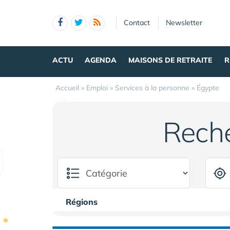
Panneau de gestion des cookies
Contact
Newsletter
ACTU
AGENDA
MAISONS DE RETRAITE
R
Accueil
»
Emploi
»
Services à la personne
»
Égypte
Rech
Régions