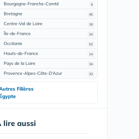
Bourgogne-Franche-Comté
6
Bretagne
45
Centre-Val de Loire
18
Île-de-France
24
Occitanie
52
Hauts-de-France
14
Pays de la Loire
34
Provence-Alpes-Côte-D'Azur
33
Autres Filières
Égypte
 lire aussi