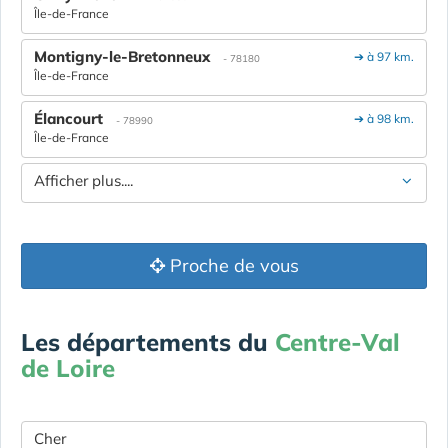
Île-de-France
Montigny-le-Bretonneux
➔ à 97 km.
- 78180
Île-de-France
Élancourt
➔ à 98 km.
- 78990
Île-de-France
Afficher plus....
Proche de vous
Les départements du
Centre-Val
de Loire
Cher