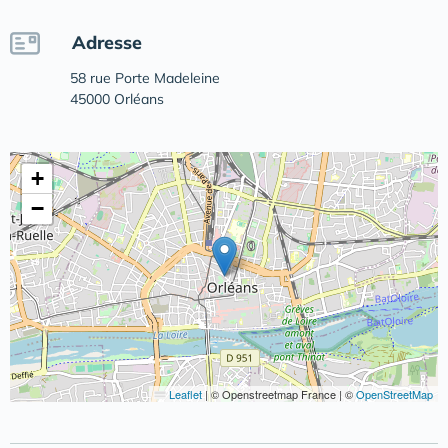
Adresse
58 rue Porte Madeleine
45000 Orléans
+
−
Leaflet
|
© Openstreetmap France | ©
OpenStreetMap