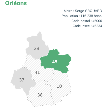
Orléans
Maire : Serge GROUARD
Population : 116 238 habs.
Code postal : 45000
Code insee : 45234
28
45
41
37
18
36