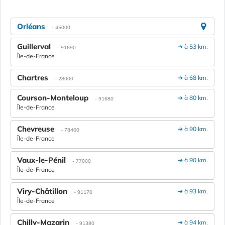
Orléans
- 45000
Guillerval
➔ à 53 km.
- 91690
Île-de-France
Chartres
➔ à 68 km.
- 28000
Courson-Monteloup
➔ à 80 km.
- 91680
Île-de-France
Chevreuse
➔ à 90 km.
- 78460
Île-de-France
Vaux-le-Pénil
➔ à 90 km.
- 77000
Île-de-France
Viry-Châtillon
➔ à 93 km.
- 91170
Île-de-France
Chilly-Mazarin
➔ à 94 km.
- 91380