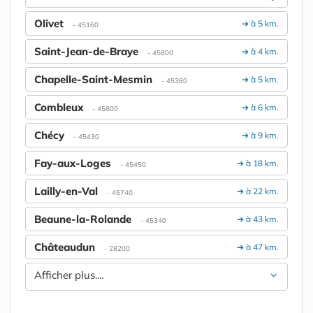
Olivet
➔ à 5 km.
- 45160
Saint-Jean-de-Braye
➔ à 4 km.
- 45800
Chapelle-Saint-Mesmin
➔ à 5 km.
- 45380
Combleux
➔ à 6 km.
- 45800
Chécy
➔ à 9 km.
- 45430
Fay-aux-Loges
➔ à 18 km.
- 45450
Lailly-en-Val
➔ à 22 km.
- 45740
Beaune-la-Rolande
➔ à 43 km.
- 45340
Châteaudun
➔ à 47 km.
- 28200
Afficher plus....