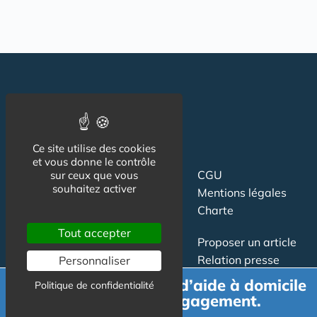
Ce site utilise des cookies
et vous donne le contrôle
Suivez-nous
CGU
sur ceux que vous
souhaitez activer
Mentions légales
Charte
Tout accepter
Contact
Proposer un article
Newsletter
Relation presse
Personnaliser
Publicité
Demande de devis d’aide à domicile
Politique de confidentialité
gratuit et sans engagement.