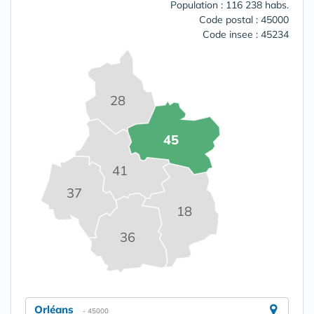
Population : 116 238 habs.
Code postal : 45000
Code insee : 45234
28
45
41
37
18
36
Orléans
- 45000