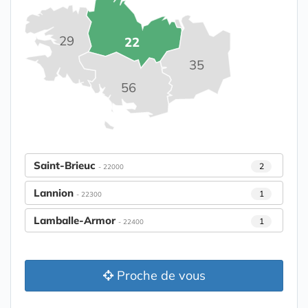
29
22
35
56
Saint-Brieuc
2
- 22000
Lannion
1
- 22300
Lamballe-Armor
1
- 22400
Proche de vous