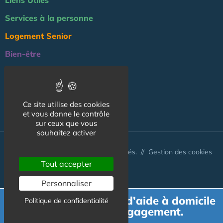
Liens Utiles
Services à la personne
Logement Senior
Bien-être
Emploi & formation
Professionnels
Ce site utilise des cookies
NOS AUTRES SITES :
et vous donne le contrôle
sur ceux que vous
souhaitez activer
© Australis 2026 - Tous droits réservés. //
Gestion des cookies
Tout accepter
Personnaliser
Demande de devis d’aide à domicile
Politique de confidentialité
gratuit et sans engagement.