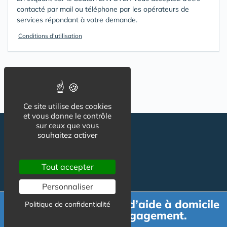
contacté par mail ou téléphone par les opérateurs de
services répondant à votre demande.
Conditions d'utilisation
Ce site utilise des cookies
et vous donne le contrôle
sur ceux que vous
souhaitez activer
Tout accepter
Personnaliser
Suivez-nous
CGU
Demande de devis d’aide à domicile
Politique de confidentialité
Mentions légales
gratuit et sans engagement.
Charte