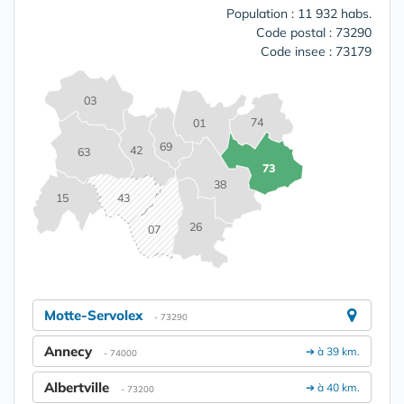
Population : 11 932 habs.
Code postal : 73290
Code insee : 73179
03
74
01
69
42
63
73
38
15
43
26
07
Motte-Servolex
- 73290
Annecy
➔ à 39 km.
- 74000
Albertville
➔ à 40 km.
- 73200