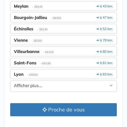
Meylan
➔ à 43 km.
- 38240
Bourgoin-Jallieu
➔ à 47 km.
- 38300
Échirolles
➔ à 52 km.
- 38130
Vienne
➔ à 79 km.
- 38200
Villeurbanne
➔ à 80 km.
- 69100
Saint-Fons
➔ à 81 km.
- 69190
Lyon
➔ à 83 km.
- 69000
Afficher plus....
Proche de vous