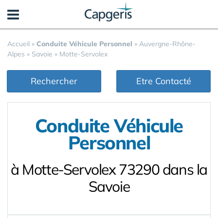
Panneau de gestion des cookies
Accueil
»
Conduite Véhicule Personnel
»
Auvergne-Rhône-
Alpes
»
Savoie
»
Motte-Servolex
Rechercher
Etre Contacté
Conduite Véhicule
Personnel
à Motte-Servolex 73290 dans la
Savoie