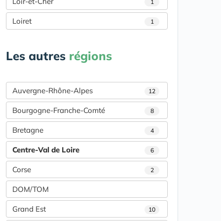
Loir-et-Cher
1
Loiret
1
Les autres
régions
Auvergne-Rhône-Alpes
12
Bourgogne-Franche-Comté
8
Bretagne
4
Centre-Val de Loire
6
Corse
2
DOM/TOM
Grand Est
10