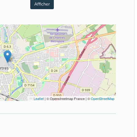
Afficher
Leaflet
|
© Openstreetmap France | ©
OpenStreetMap