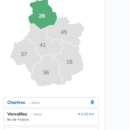
28
45
41
37
18
36
Chartres
- 28000
Versailles
➔ à 62 km.
- 78000
Île-de-France