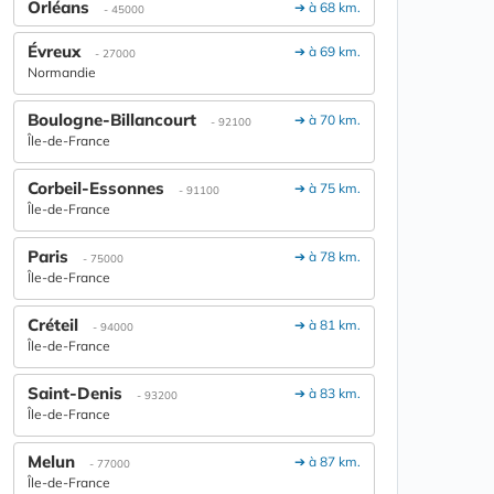
Orléans
➔ à 68 km.
- 45000
Évreux
➔ à 69 km.
- 27000
Normandie
Boulogne-Billancourt
➔ à 70 km.
- 92100
Île-de-France
Corbeil-Essonnes
➔ à 75 km.
- 91100
Île-de-France
Paris
➔ à 78 km.
- 75000
Île-de-France
Créteil
➔ à 81 km.
- 94000
Île-de-France
Saint-Denis
➔ à 83 km.
- 93200
Île-de-France
Melun
➔ à 87 km.
- 77000
Île-de-France