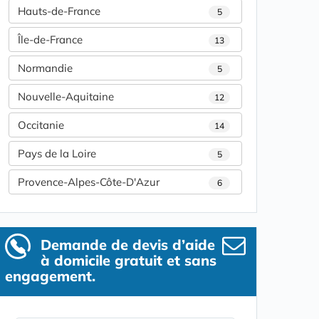
Hauts-de-France
5
Île-de-France
13
Normandie
5
Nouvelle-Aquitaine
12
Occitanie
14
Pays de la Loire
5
Provence-Alpes-Côte-D'Azur
6
Demande de devis d’aide
à domicile gratuit et sans
engagement.