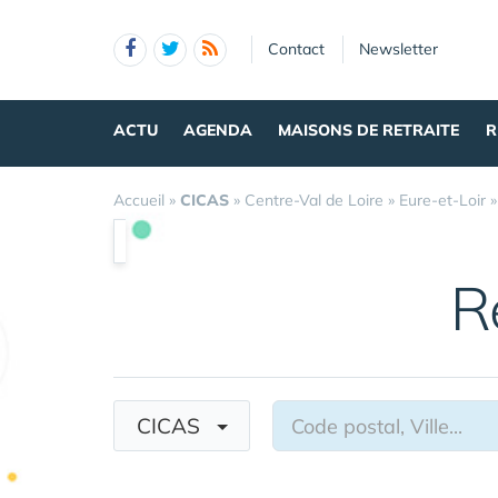
Panneau de gestion des cookies
Contact
Newsletter
ACTU
AGENDA
MAISONS DE RETRAITE
R
Accueil
»
CICAS
»
Centre-Val de Loire
»
Eure-et-Loir
R
CICAS