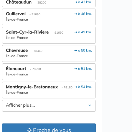
Châteaudun
➔ à 43 km.
- 28200
Guillerval
➔ à 46 km.
- 91690
Île-de-France
Saint-Cyr-la-Rivière
➔ à 49 km.
- 91690
Île-de-France
Chevreuse
➔ à 50 km.
- 78460
Île-de-France
Élancourt
➔ à 51 km.
- 78990
Île-de-France
Montigny-le-Bretonneux
➔ à 54 km.
- 78180
Île-de-France
Afficher plus....
Proche de vous