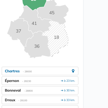
45
41
37
18
36
Chartres
- 28000
Épernon
➔ à 23 km.
- 28230
Bonneval
➔ à 30 km.
- 28800
Dreux
➔ à 33 km.
- 28100