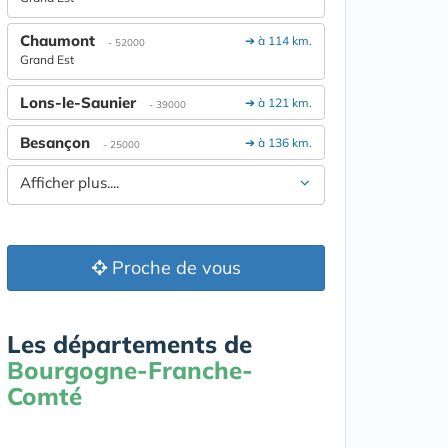
Chaumont
➔ à 114 km.
- 52000
Grand Est
Lons-le-Saunier
➔ à 121 km.
- 39000
Besançon
➔ à 136 km.
- 25000
Afficher plus....
Proche de vous
Les départements de
Bourgogne-Franche-
Comté