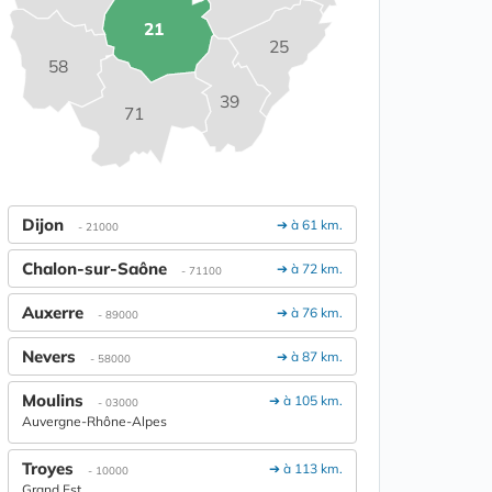
21
25
58
39
71
Dijon
➔ à 61 km.
- 21000
Chalon-sur-Saône
➔ à 72 km.
- 71100
Auxerre
➔ à 76 km.
- 89000
Nevers
➔ à 87 km.
- 58000
Moulins
➔ à 105 km.
- 03000
Auvergne-Rhône-Alpes
Troyes
➔ à 113 km.
- 10000
Grand Est