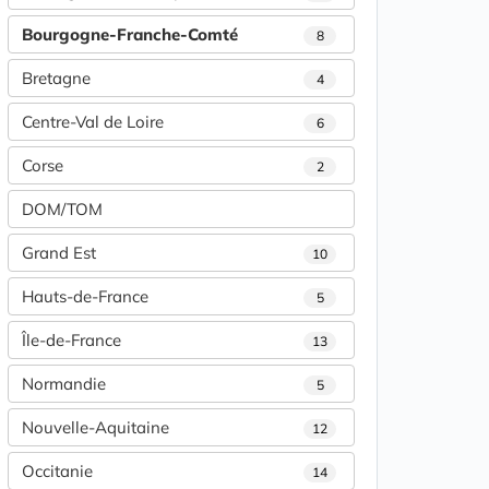
Bourgogne-Franche-Comté
8
Bretagne
4
Centre-Val de Loire
6
Corse
2
DOM/TOM
Grand Est
10
Hauts-de-France
5
Île-de-France
13
Normandie
5
Nouvelle-Aquitaine
12
Occitanie
14