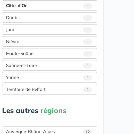
Côte-d'Or
1
Doubs
1
Jura
1
Nièvre
1
Haute-Saône
1
Saône-et-Loire
1
Yonne
1
Territoire de Belfort
1
Les autres
régions
Auvergne-Rhône-Alpes
12