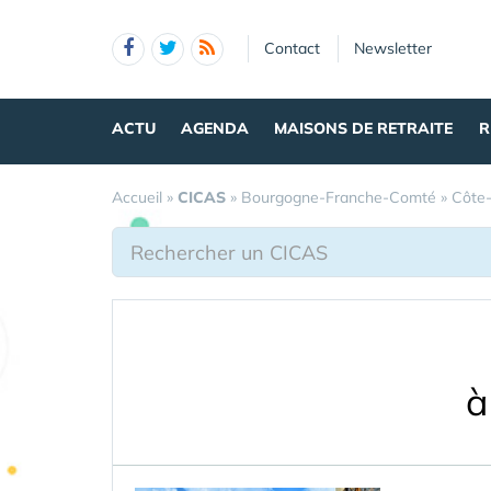
Panneau de gestion des cookies
Contact
Newsletter
ACTU
AGENDA
MAISONS DE RETRAITE
R
Accueil
»
CICAS
»
Bourgogne-Franche-Comté
»
Côte-
à