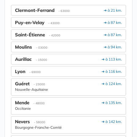
Clermont-Ferrand
➔ à 21 km.
- 63000
Puy-en-Velay
➔ à 87 km.
- 43000
Saint-Étienne
➔ à 87 km.
- 42000
Moulins
➔ à 94 km.
- 03000
Aurillac
➔ à 113 km.
- 15000
Lyon
➔ à 116 km.
- 69000
Guéret
➔ à 124 km.
- 23000
Nouvelle-Aquitaine
Mende
➔ à 135 km.
- 48000
Occitanie
Nevers
➔ à 142 km.
- 58000
Bourgogne-Franche-Comté