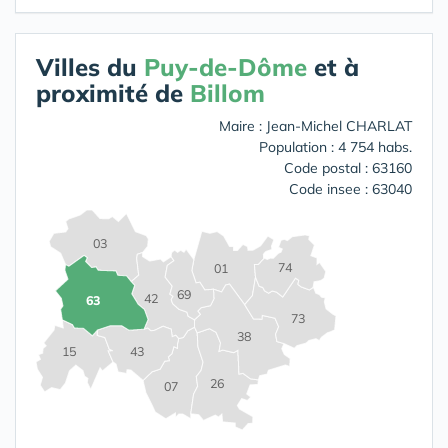
Villes du
Puy-de-Dôme
et à
proximité de
Billom
Maire : Jean-Michel CHARLAT
Population : 4 754 habs.
Code postal : 63160
Code insee : 63040
03
74
01
69
42
63
73
38
15
43
26
07