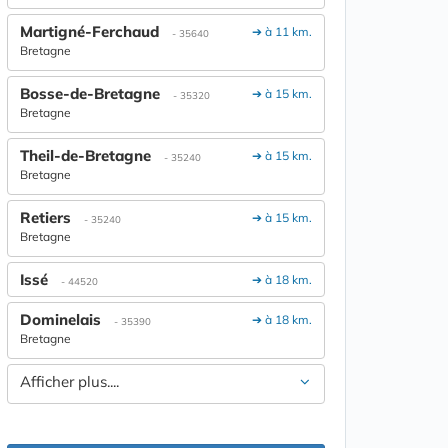
Martigné-Ferchaud
➔ à 11 km.
- 35640
Bretagne
Bosse-de-Bretagne
➔ à 15 km.
- 35320
Bretagne
Theil-de-Bretagne
➔ à 15 km.
- 35240
Bretagne
Retiers
➔ à 15 km.
- 35240
Bretagne
Issé
➔ à 18 km.
- 44520
Dominelais
➔ à 18 km.
- 35390
Bretagne
Afficher plus....