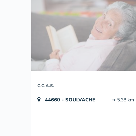
C.C.A.S.
44660 - SOULVACHE
➔ 5.38 km