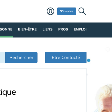
S'inscrire
RSONNE
BIEN-ÊTRE
LIENS
PROS
EMPLOI
Rechercher
Etre Contacté
tique