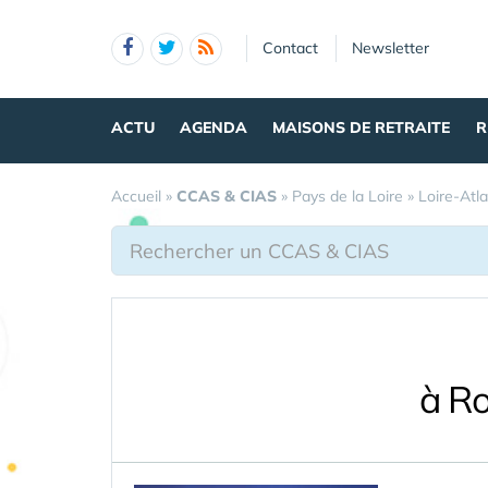
Panneau de gestion des cookies
Contact
Newsletter
ACTU
AGENDA
MAISONS DE RETRAITE
R
Accueil
»
CCAS & CIAS
»
Pays de la Loire
»
Loire-Atl
à Ro