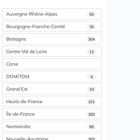
Auvergne-Rhône-Alpes
55
Bourgogne-Franche-Comté
35
Bretagne
304
Centre-Val de Loire
12
Corse
DOM/TOM
6
Grand Est
10
Hauts-de-France
101
Île-de-France
183
Normandie
85
Nouvelle-Aquitaine
263