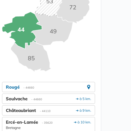
53
72
44
49
85
Rougé
- 44660
Soulvache
➔ à 5 km.
- 44660
Châteaubriant
➔ à 9 km.
- 44110
Ercé-en-Lamée
➔ à 10 km.
- 35620
Bretagne