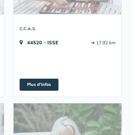
C.C.A.S.
44520 - ISSE
➔ 17.92 km
Plus d'infos