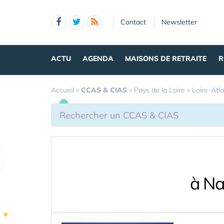
Panneau de gestion des cookies
Contact
Newsletter
ACTU
AGENDA
MAISONS DE RETRAITE
R
Accueil
»
CCAS & CIAS
»
Pays de la Loire
»
Loire-Atl
à Na