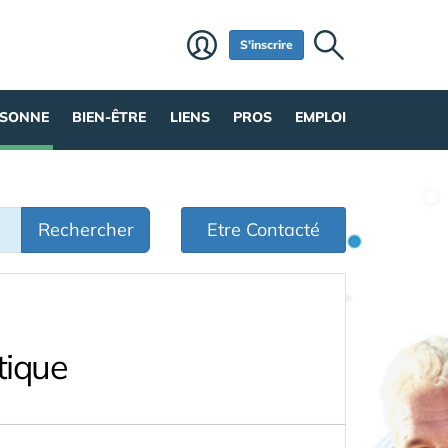
S'inscrire
RSONNE
BIEN-ÊTRE
LIENS
PROS
EMPLOI
Rechercher
Etre Contacté
tique