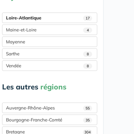
Loire-Atlantique
17
Maine-et-Loire
4
Mayenne
Sarthe
8
Vendée
8
Les autres
régions
Auvergne-Rhône-Alpes
55
Bourgogne-Franche-Comté
35
Bretagne
304