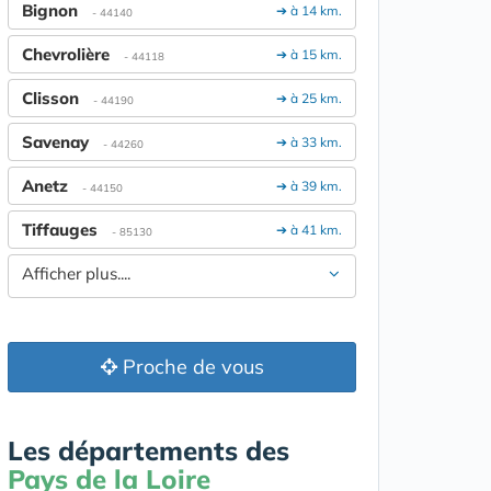
Bignon
➔ à 14 km.
- 44140
Chevrolière
➔ à 15 km.
- 44118
Clisson
➔ à 25 km.
- 44190
Savenay
➔ à 33 km.
- 44260
Anetz
➔ à 39 km.
- 44150
Tiffauges
➔ à 41 km.
- 85130
Afficher plus....
Proche de vous
Les départements des
Pays de la Loire