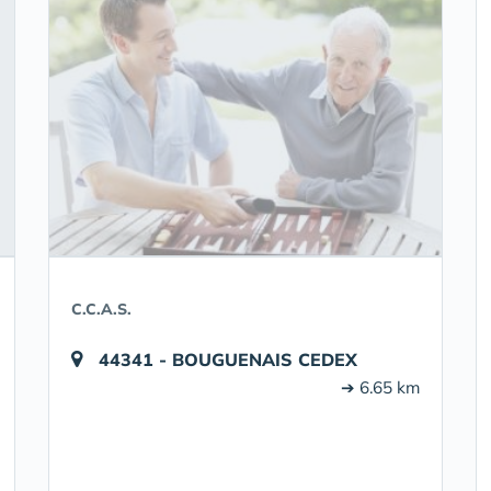
C.C.A.S.
44341 - BOUGUENAIS CEDEX
➔ 6.65 km