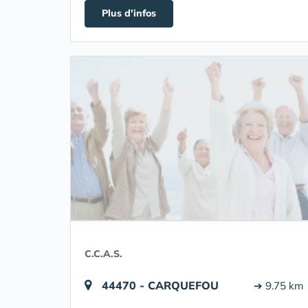
Plus d'infos
C.C.A.S.
44470 - CARQUEFOU
➔ 9.75 km