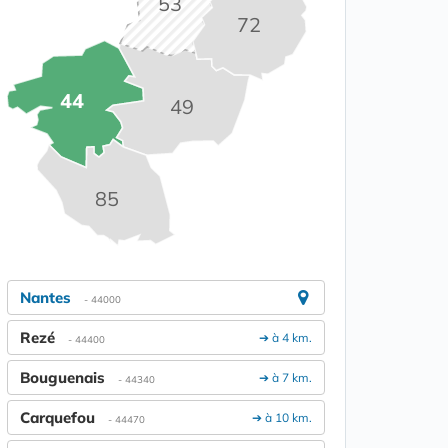
53
72
44
49
85
Nantes
- 44000
Rezé
➔ à 4 km.
- 44400
Bouguenais
➔ à 7 km.
- 44340
Carquefou
➔ à 10 km.
- 44470