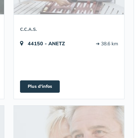
C.C.A.S.
44150 - ANETZ
➔ 38.6 km
Plus d'infos