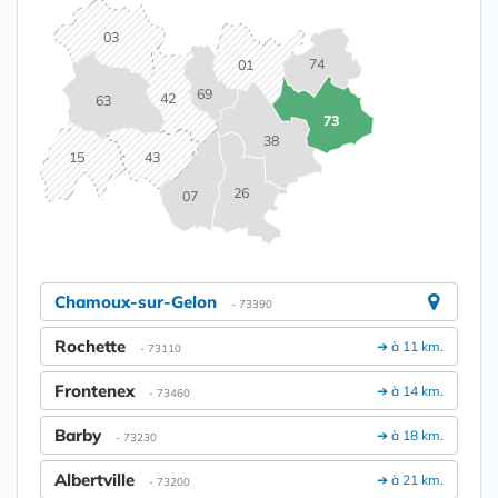
03
74
01
69
42
63
73
38
15
43
26
07
Chamoux-sur-Gelon
- 73390
Rochette
➔ à 11 km.
- 73110
Frontenex
➔ à 14 km.
- 73460
Barby
➔ à 18 km.
- 73230
Albertville
➔ à 21 km.
- 73200