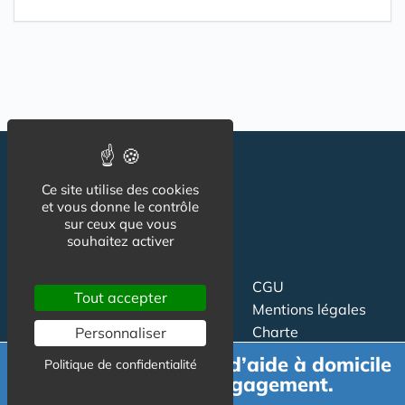
Ce site utilise des cookies
et vous donne le contrôle
sur ceux que vous
souhaitez activer
Suivez-nous
CGU
Tout accepter
Mentions légales
Charte
Personnaliser
Demande de devis d’aide à domicile
Politique de confidentialité
Contact
Proposer un article
gratuit et sans engagement.
Newsletter
Relation presse