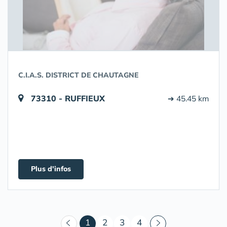
C.I.A.S. DISTRICT DE CHAUTAGNE
73310 - RUFFIEUX
➔ 45.45 km
Plus d'infos
(courant)
1
2
3
4