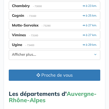
Chambéry
➔ à 23 km.
- 73000
Cognin
➔ à 25 km.
- 73160
Motte-Servolex
➔ à 27 km.
- 73290
Vimines
➔ à 27 km.
- 73160
Ugine
➔ à 29 km.
- 73400
Afficher plus....
Proche de vous
Les départements d'
Auvergne-
Rhône-Alpes