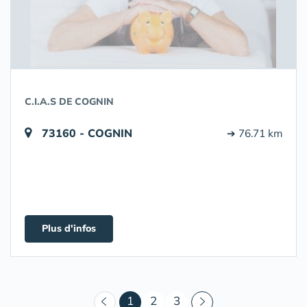
C.I.A.S DE COGNIN
73160 - COGNIN
➔ 76.71 km
Plus d'infos
(courant)
1
2
3