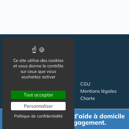
Ce site utilise des cookies
et vous donne le contrôle
sur ceux que vous
souhaitez activer
Suivez-nous
CGU
Mentions légales
Tout accepter
Charte
Personnaliser
Contact
Proposer un article
Demande de devis d’aide à domicile
Politique de confidentialité
Newsletter
Relation presse
gratuit et sans engagement.
Publicité