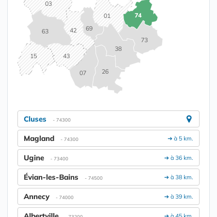
03
74
01
69
42
63
73
38
15
43
26
07
Cluses
- 74300
Magland
➔ à 5 km.
- 74300
Ugine
➔ à 36 km.
- 73400
Évian-les-Bains
➔ à 38 km.
- 74500
Annecy
➔ à 39 km.
- 74000
Albertville
➔ à 45 km.
- 73200