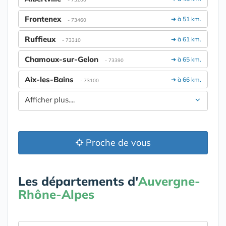
Frontenex
➔ à 51 km.
- 73460
Ruffieux
➔ à 61 km.
- 73310
Chamoux-sur-Gelon
➔ à 65 km.
- 73390
Aix-les-Bains
➔ à 66 km.
- 73100
Afficher plus....
Proche de vous
Les départements d'
Auvergne-
Rhône-Alpes