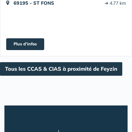
69195 - ST FONS
➔ 4.77 km
Plus d'infos
Tous les CCAS & CIAS à proximité de Feyzin