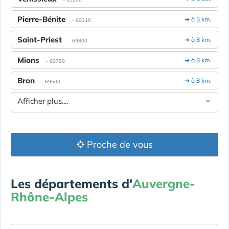
Pierre-Bénite
➔ à 5 km.
- 69310
Saint-Priest
➔ à 8 km.
- 69800
Mions
➔ à 8 km.
- 69780
Bron
➔ à 8 km.
- 69500
Afficher plus....
Proche de vous
Les départements d'
Auvergne-
Rhône-Alpes