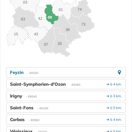
03
74
01
69
42
63
73
38
15
43
26
07
Feyzin
- 69320
Saint-Symphorien-d'Ozon
➔ à 4 km.
- 69360
Irigny
➔ à 3 km.
- 69540
Saint-Fons
➔ à 5 km.
- 69190
Corbas
➔ à 4 km.
- 69960
Vénissieux
➔ à 5 km.
- 69200