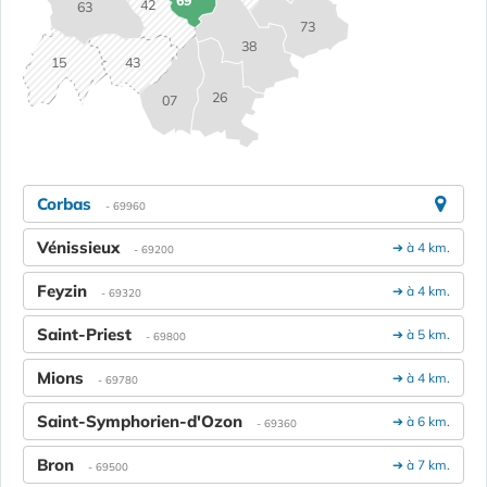
69
42
63
73
38
15
43
26
07
Corbas
- 69960
Vénissieux
➔ à 4 km.
- 69200
Feyzin
➔ à 4 km.
- 69320
Saint-Priest
➔ à 5 km.
- 69800
Mions
➔ à 4 km.
- 69780
Saint-Symphorien-d'Ozon
➔ à 6 km.
- 69360
Bron
➔ à 7 km.
- 69500