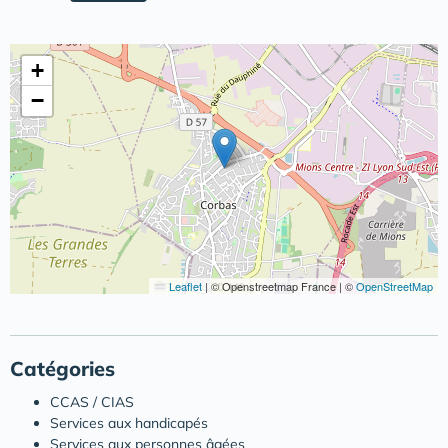
+
−
Leaflet
|
© Openstreetmap France | ©
OpenStreetMap
Catégories
CCAS / CIAS
Services aux handicapés
Services aux personnes âgées