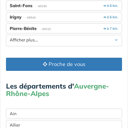
Saint-Fons
➔ à 6 km.
- 69190
Irigny
➔ à 6 km.
- 69540
Pierre-Bénite
➔ à 7 km.
- 69310
Afficher plus....
Proche de vous
Les départements d'
Auvergne-
Rhône-Alpes
Ain
Allier