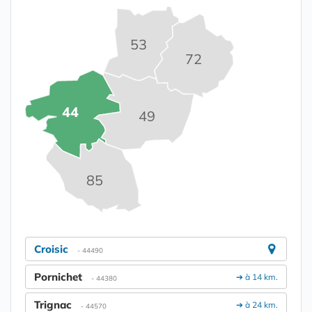
53
72
44
49
85
Croisic
- 44490
Pornichet
➔ à 14 km.
- 44380
Trignac
➔ à 24 km.
- 44570