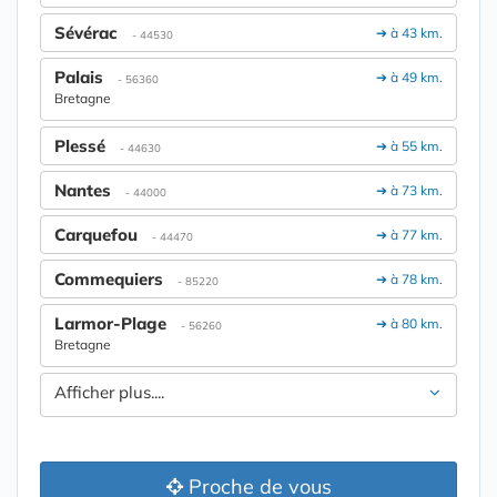
Sévérac
➔ à 43 km.
- 44530
Palais
➔ à 49 km.
- 56360
Bretagne
Plessé
➔ à 55 km.
- 44630
Nantes
➔ à 73 km.
- 44000
Carquefou
➔ à 77 km.
- 44470
Commequiers
➔ à 78 km.
- 85220
Larmor-Plage
➔ à 80 km.
- 56260
Bretagne
Afficher plus....
Proche de vous