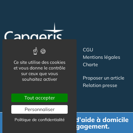
Suivez-nous
CGU
Mentions légales
Ce site utilise des cookies
Charte
et vous donne le contrôle
sur ceux que vous
Contact
Proposer un article
souhaitez activer
Newsletter
Relation presse
Publicité
Tout accepter
Personnaliser
Demande de devis d’aide à domicile
Politique de confidentialité
gratuit et sans engagement.
Actualité