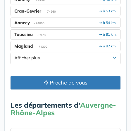
Cran-Gevrier
➔ à 53 km.
- 74960
Annecy
➔ à 54 km.
- 74000
Toussieu
➔ à 81 km.
- 69780
Magland
➔ à 82 km.
- 74300
Afficher plus....
Proche de vous
Les départements d'
Auvergne-
Rhône-Alpes