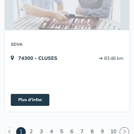
SDVA
74300 - CLUSES
➔ 83.46 km
Plus d'infos
(courant)
1
2
3
4
5
6
7
8
9
10