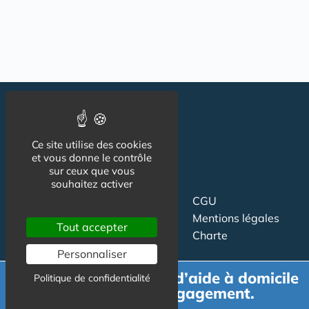
Ce site utilise des cookies
et vous donne le contrôle
sur ceux que vous
souhaitez activer
Suivez-nous
CGU
Mentions légales
Tout accepter
Charte
Personnaliser
Contact
Proposer un article
Demande de devis d’aide à domicile
Politique de confidentialité
Newsletter
Relation presse
gratuit et sans engagement.
Publicité