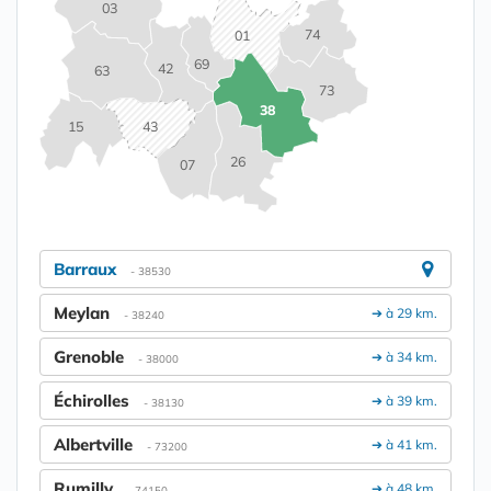
03
74
01
69
42
63
73
38
15
43
26
07
Barraux
- 38530
Meylan
➔ à 29 km.
- 38240
Grenoble
➔ à 34 km.
- 38000
Échirolles
➔ à 39 km.
- 38130
Albertville
➔ à 41 km.
- 73200
Rumilly
➔ à 48 km.
- 74150