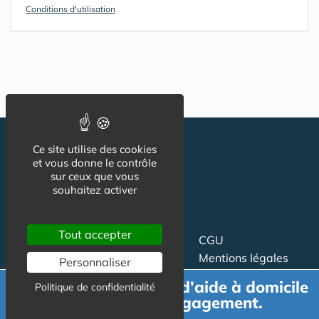
Conditions d'utilisation
Ce site utilise des cookies
et vous donne le contrôle
sur ceux que vous
souhaitez activer
Tout accepter
Suivez-nous
CGU
Mentions légales
Personnaliser
Charte
Demande de devis d’aide à domicile
Politique de confidentialité
gratuit et sans engagement.
Contact
Proposer un article