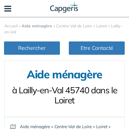
Panneau de gestion des cookies
Accueil
»
Aide ménagère
»
Centre-Val de Loire
»
Loiret
»
Lailly-
en-Val
Rechercher
Etre Contacté
Aide ménagère
à Lailly-en-Val 45740 dans le
Loiret
Aide ménagère
»
Centre-Val de Loire
»
Loiret
»