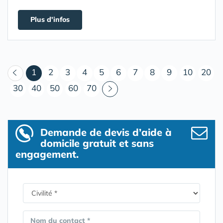
Plus d'infos
(courant)
1
2
3
4
5
6
7
8
9
10
20
30
40
50
60
70
Demande de devis d’aide à
domicile gratuit et sans
engagement.
Nom du contact *