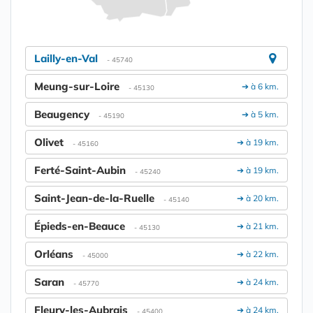
Lailly-en-Val
- 45740
Meung-sur-Loire
➔ à 6 km.
- 45130
Beaugency
➔ à 5 km.
- 45190
Olivet
➔ à 19 km.
- 45160
Ferté-Saint-Aubin
➔ à 19 km.
- 45240
Saint-Jean-de-la-Ruelle
➔ à 20 km.
- 45140
Épieds-en-Beauce
➔ à 21 km.
- 45130
Orléans
➔ à 22 km.
- 45000
Saran
➔ à 24 km.
- 45770
Fleury-les-Aubrais
➔ à 24 km.
- 45400