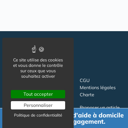
Ce site utilise des cookies
et vous donne le contrôle
sur ceux que vous
souhaitez activer
Suivez-nous
CGU
Mentions légales
Tout accepter
Charte
Personnaliser
Contact
Proposer un article
Demande de devis d’aide à domicile
Newsletter
Relation presse
Politique de confidentialité
gratuit et sans engagement.
Publicité