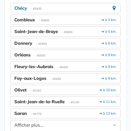
Chécy
- 45430
Combleux
➔ à 3 km.
- 45800
Saint-Jean-de-Braye
➔ à 5 km.
- 45800
Donnery
➔ à 6 km.
- 45450
Orléans
➔ à 9 km.
- 45000
Fleury-les-Aubrais
➔ à 9 km.
- 45400
Fay-aux-Loges
➔ à 9 km.
- 45450
Olivet
➔ à 10 km.
- 45160
Saint-Jean-de-la-Ruelle
➔ à 11 km.
- 45140
Saran
➔ à 13 km.
- 45770
Afficher plus....