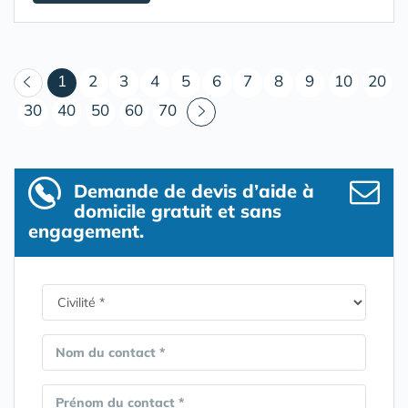
(courant)
1
2
3
4
5
6
7
8
9
10
20
30
40
50
60
70
Demande de devis d’aide à
domicile gratuit et sans
engagement.
Nom du contact *
Prénom du contact *