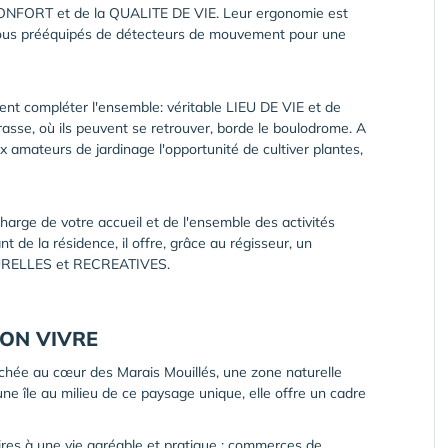
NFORT et de la QUALITE DE VIE. Leur ergonomie est
tous prééquipés de détecteurs de mouvement pour une
ent compléter l'ensemble: véritable LIEU DE VIE et de
sse, où ils peuvent se retrouver, borde le boulodrome. A
 amateurs de jardinage l'opportunité de cultiver plantes,
rge de votre accueil et de l'ensemble des activités
 de la résidence, il offre, grâce au régisseur, un
TURELLES et RECREATIVES.
BON VIVRE
ée au cœur des Marais Mouillés, une zone naturelle
e île au milieu de ce paysage unique, elle offre un cadre
res à une vie agréable et pratique : commerces de