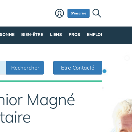
S'inscrire
RSONNE
BIEN-ÊTRE
LIENS
PROS
EMPLOI
Rechercher
Etre Contacté
nior Magné
taire