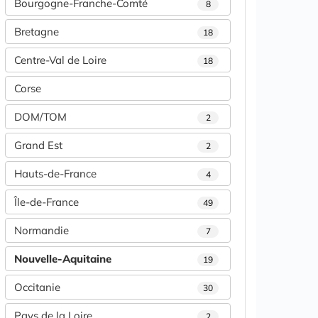
Bourgogne-Franche-Comté
8
Bretagne
18
Centre-Val de Loire
18
Corse
DOM/TOM
2
Grand Est
2
Hauts-de-France
4
Île-de-France
49
Normandie
7
Nouvelle-Aquitaine
19
Occitanie
30
Pays de la Loire
2