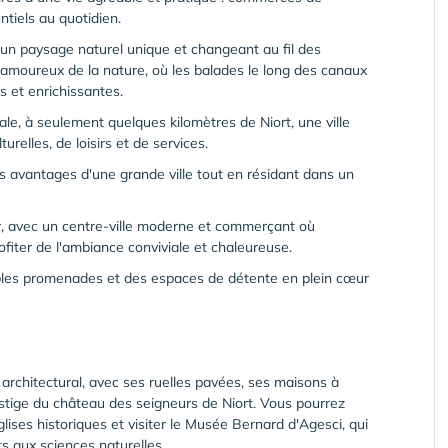
tiels au quotidien.
un paysage naturel unique et changeant au fil des
s amoureux de la nature, où les balades le long des canaux
s et enrichissantes.
le, à seulement quelques kilomètres de Niort, une ville
urelles, de loisirs et de services.
s avantages d'une grande ville tout en résidant dans un
ir, avec un centre-ville moderne et commerçant où
ofiter de l'ambiance conviviale et chaleureuse.
sibles promenades et des espaces de détente en plein cœur
ne architectural, avec ses ruelles pavées, ses maisons à
tige du château des seigneurs de Niort. Vous pourrez
lises historiques et visiter le Musée Bernard d'Agesci, qui
ts aux sciences naturelles.