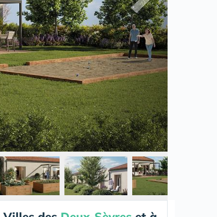
Villes des
Deux-Sèvres
et à