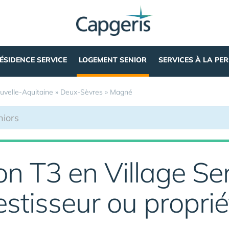
ÉSIDENCE SERVICE
LOGEMENT SENIOR
SERVICES À LA PE
uvelle-Aquitaine
»
Deux-Sèvres
»
Magné
n T3 en Village Se
estisseur ou proprié