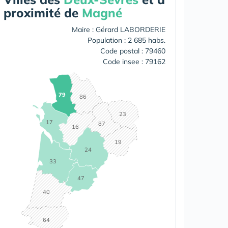
proximité de
Magné
Maire : Gérard LABORDERIE
Population : 2 685 habs.
Code postal : 79460
Code insee : 79162
79
86
23
17
87
16
19
24
33
47
40
64