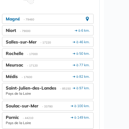
Magné
- 79460
Niort
➔ à 6 km.
- 79000
Salles-sur-Mer
➔ à 46 km.
- 17220
Rochelle
➔ à 50 km.
- 17000
Meursac
➔ à 77 km.
- 17120
Médis
➔ à 82 km.
- 17600
Saint-Julien-des-Landes
➔ à 97 km.
- 85150
Pays de la Loire
Soulac-sur-Mer
➔ à 100 km.
- 33780
Pornic
➔ à 149 km.
- 44210
Pays de la Loire