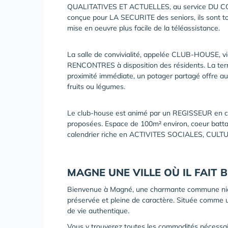
QUALITATIVES ET ACTUELLES, au service DU CO
conçue pour LA SECURITE des seniors, ils sont 
mise en oeuvre plus facile de la téléassistance.
La salle de convivialité, appelée CLUB-HOUSE, vi
RENCONTRES à disposition des résidents. La terra
proximité immédiate, un potager partagé offre aux
fruits ou légumes.
Le club-house est animé par un REGISSEUR en cha
proposées. Espace de 100m² environ, coeur battant
calendrier riche en ACTIVITES SOCIALES, CUL
MAGNE UNE VILLE OÙ IL FAIT 
Bienvenue à Magné, une charmante commune nich
préservée et pleine de caractère. Située comme un
de vie authentique.
Vous y trouverez toutes les commodités nécessai