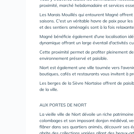
proximité, marché hebdomadaire et services essen
Les Marais Mouillés qui entourent Magné offrent 
saisons. C'est un véritable havre de paix pour le
et des sentiers aménagés sont à la fois relaxante
Magné bénéficie également d'une localisation idéa
dynamique offrant un large éventail d'activités cult
Cette proximité permet de profiter pleinement de
environnement préservé et paisible.
Niort est également une ville tournée vers l'aven
boutiques, cafés et restaurants vous invitent à pr
Les berges de la Sèvre Niortaise offrent de pai
de la ville.
AUX PORTES DE NIORT
La vieille ville de Niort dévoile un riche patrimoi
colombages et son imposant donjon médiéval, ves
flâner dans ses quartiers animés, découvrir ses ég
abrite des collections variées allant des beaux-ar