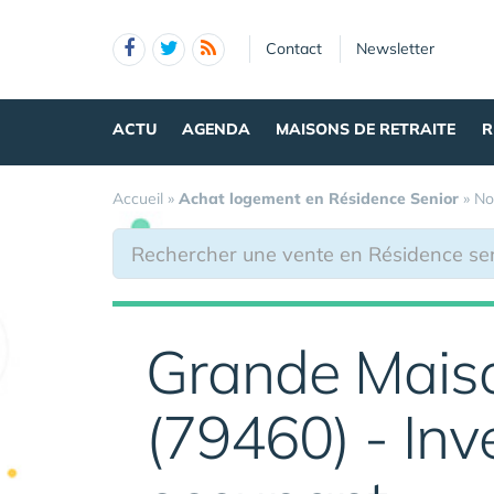
Panneau de gestion des cookies
Contact
Newsletter
ACTU
AGENDA
MAISONS DE RETRAITE
R
Accueil
»
Achat logement en Résidence Senior
»
No
Grande Maiso
(79460) - Inv