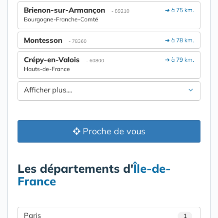
Brienon-sur-Armançon
➔ à 75 km.
- 89210
Bourgogne-Franche-Comté
Montesson
➔ à 78 km.
- 78360
Crépy-en-Valois
➔ à 79 km.
- 60800
Hauts-de-France
Afficher plus....
Proche de vous
Les départements d'
Île-de-
France
Paris
1