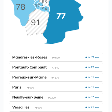
93
78
75
92
94
77
91
Mandres-les-Roses
➔ à 39 km.
- 94520
Pontault-Combault
➔ à 42 km.
- 77340
Perreux-sur-Marne
➔ à 51 km.
- 94170
Paris
➔ à 61 km.
- 75000
Neuilly-sur-Seine
➔ à 67 km.
- 92200
Versailles
➔ à 71 km.
- 78000