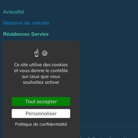
Actualité
Maisons de retraite
Résidences Service
Liens Utiles
Services à la personne
Ce site utilise des cookies
Logement Senior
et vous donne le contrôle
sur ceux que vous
Bien-être
souhaitez activer
Emploi & formation
Professionnels
Tout accepter
NOS AUTRES SITES :
Personnaliser
Politique de confidentialité