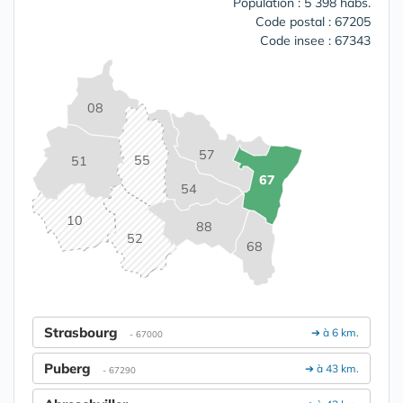
Population : 5 398 habs.
Code postal : 67205
Code insee : 67343
08
57
55
51
67
54
10
88
52
68
Strasbourg
➔ à 6 km.
- 67000
Puberg
➔ à 43 km.
- 67290