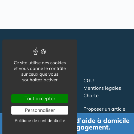
Ce site utilise des cookies
et vous donne le contrôle
sur ceux que vous
souhaitez activer
Suivez-nous
CGU
Mentions légales
Charte
Tout accepter
Contact
Proposer un article
Personnaliser
Newsletter
Relation presse
Demande de devis d’aide à domicile
Politique de confidentialité
Publicité
gratuit et sans engagement.