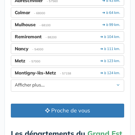
Abreschviller
➔ à 43 km.
- 57560
Colmar
➔ à 64 km.
- 68000
Mulhouse
➔ à 99 km.
- 68100
Remiremont
➔ à 104 km.
- 88200
Nancy
➔ à 111 km.
- 54000
Metz
➔ à 123 km.
- 57000
Montigny-lès-Metz
➔ à 124 km.
- 57158
Afficher plus....
Proche de vous
Les départements du
Grand Est