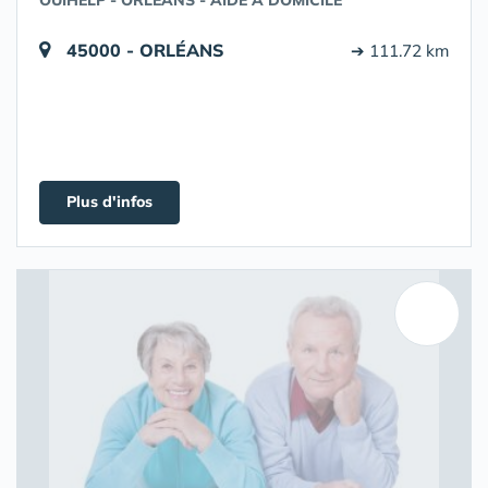
OUIHELP - ORLÉANS - AIDE À DOMICILE
45000 - ORLÉANS
➔ 111.72 km
Plus d'infos