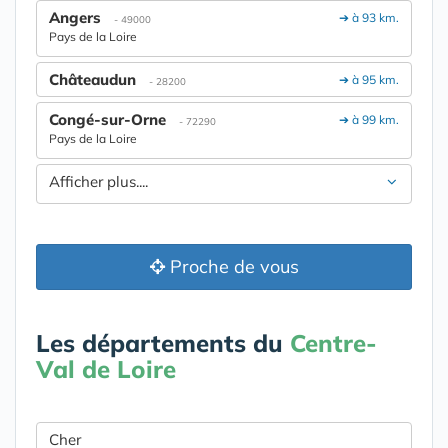
Angers
➔ à 93 km.
- 49000
Pays de la Loire
Châteaudun
➔ à 95 km.
- 28200
Congé-sur-Orne
➔ à 99 km.
- 72290
Pays de la Loire
Afficher plus....
Proche de vous
Les départements du
Centre-
Val de Loire
Cher