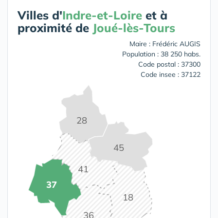
Villes d'
Indre-et-Loire
et à
proximité de
Joué-lès-Tours
Maire : Frédéric AUGIS
Population : 38 250 habs.
Code postal : 37300
Code insee : 37122
28
45
41
37
18
36