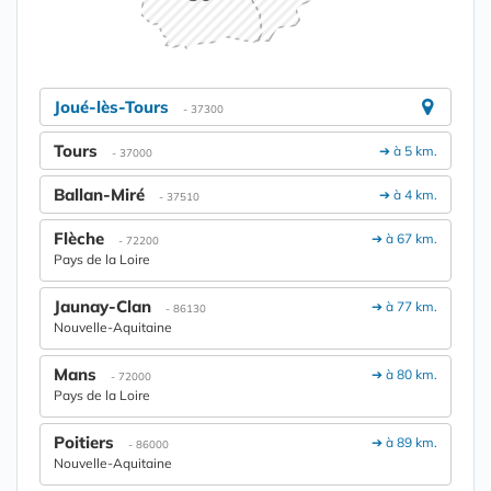
Joué-lès-Tours
- 37300
Tours
➔ à 5 km.
- 37000
Ballan-Miré
➔ à 4 km.
- 37510
Flèche
➔ à 67 km.
- 72200
Pays de la Loire
Jaunay-Clan
➔ à 77 km.
- 86130
Nouvelle-Aquitaine
Mans
➔ à 80 km.
- 72000
Pays de la Loire
Poitiers
➔ à 89 km.
- 86000
Nouvelle-Aquitaine