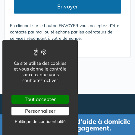
Envoyer
En cliquant sur le bouton ENVOYER vous acceptez d’être
contacté par mail ou téléphone par les opérateurs de
services répondant à votre demande.
Conditions d'utilisation
Ce site utilise des cookies
et vous donne le contrôle
sur ceux que vous
souhaitez activer
Tout accepter
Personnaliser
Demande de devis d’aide à domicile
Politique de confidentialité
gratuit et sans engagement.