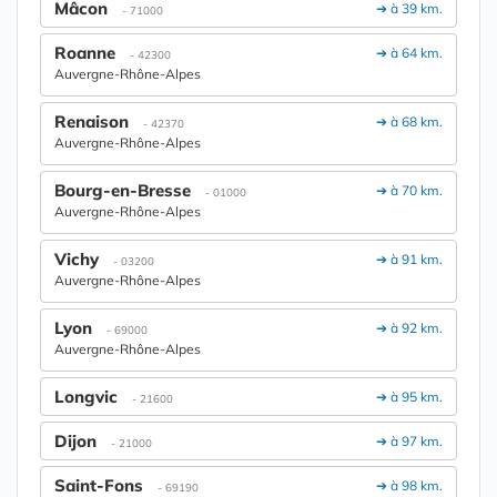
Mâcon
➔ à 39 km.
- 71000
Roanne
➔ à 64 km.
- 42300
Auvergne-Rhône-Alpes
Renaison
➔ à 68 km.
- 42370
Auvergne-Rhône-Alpes
Bourg-en-Bresse
➔ à 70 km.
- 01000
Auvergne-Rhône-Alpes
Vichy
➔ à 91 km.
- 03200
Auvergne-Rhône-Alpes
Lyon
➔ à 92 km.
- 69000
Auvergne-Rhône-Alpes
Longvic
➔ à 95 km.
- 21600
Dijon
➔ à 97 km.
- 21000
Saint-Fons
➔ à 98 km.
- 69190