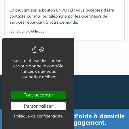
En cliquant sur le bouton ENVOYER vous acceptez d’être
contacté par mail ou téléphone par les opérateurs de
services répondant à votre demande.
Conditions d'utilisation
Ce site utilise des cookies
et vous donne le contrôle
sur ceux que vous
souhaitez activer
Tout accepter
Personnaliser
Demande de devis d’aide à domicile
Politique de confidentialité
gratuit et sans engagement.
Suivez-nous
CGU