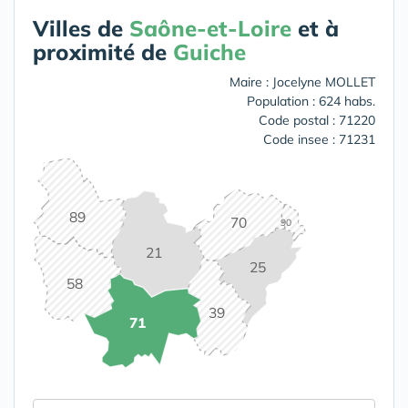
Villes de
Saône-et-Loire
et à
proximité de
Guiche
Maire : Jocelyne MOLLET
Population : 624 habs.
Code postal : 71220
Code insee : 71231
89
70
90
21
25
58
39
71