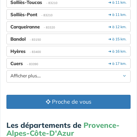
Solliès-Toucas
➔ à 11 km.
- 83210
Solliès-Pont
➔ à 11 km.
- 83210
Carqueiranne
➔ à 12 km.
- 83320
Bandol
➔ à 15 km.
- 83150
Hyères
➔ à 16 km.
- 83400
Cuers
➔ à 17 km.
- 83390
Afficher plus....
Proche de vous
Les départements de
Provence-
Alpes-Côte-D'Azur