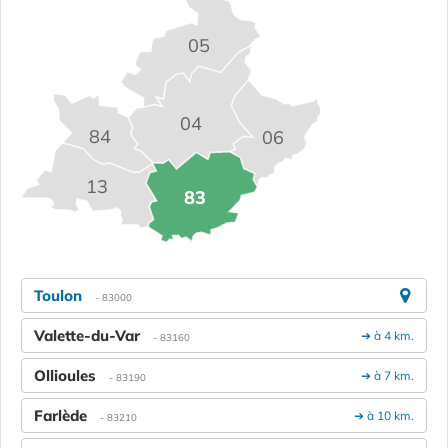
05
04
84
06
13
83
Toulon
- 83000
Valette-du-Var
➔ à 4 km.
- 83160
Ollioules
➔ à 7 km.
- 83190
Farlède
➔ à 10 km.
- 83210