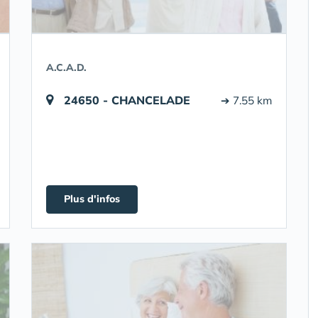
A.C.A.D.
24650 - CHANCELADE
➔ 7.55 km
Plus d'infos