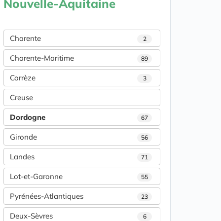
Nouvelle-Aquitaine
Charente
2
Charente-Maritime
89
Corrèze
3
Creuse
Dordogne
67
Gironde
56
Landes
71
Lot-et-Garonne
55
Pyrénées-Atlantiques
23
Deux-Sèvres
6