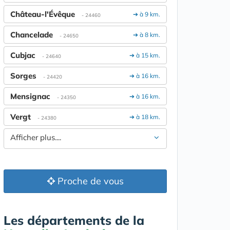
Château-l'Évêque
➔ à 9 km.
- 24460
Chancelade
➔ à 8 km.
- 24650
Cubjac
➔ à 15 km.
- 24640
Sorges
➔ à 16 km.
- 24420
Mensignac
➔ à 16 km.
- 24350
Vergt
➔ à 18 km.
- 24380
Afficher plus....
Proche de vous
Les départements de la