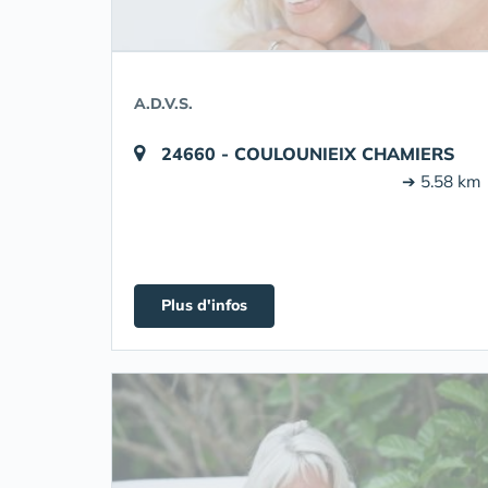
A.D.V.S.
24660 - COULOUNIEIX CHAMIERS
➔ 5.58 km
Plus d'infos