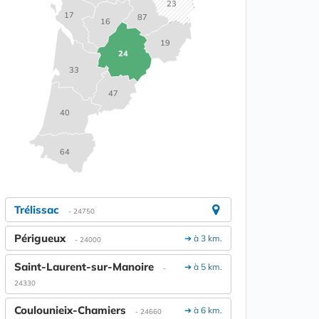
23
17
87
16
19
24
33
47
40
64
Trélissac
- 24750
Périgueux
➔ à 3 km.
- 24000
Saint-Laurent-sur-Manoire
➔ à 5 km.
-
24330
Coulounieix-Chamiers
➔ à 6 km.
- 24660