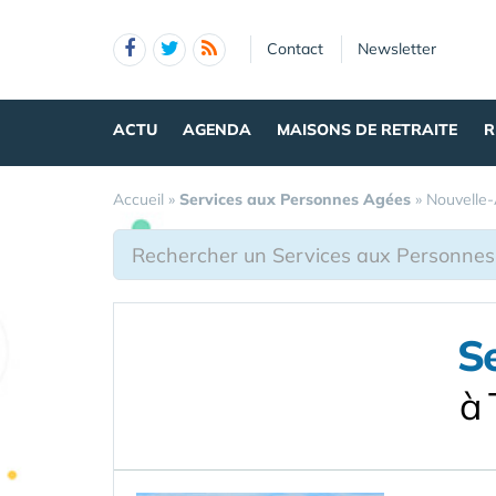
Panneau de gestion des cookies
Contact
Newsletter
ACTU
AGENDA
MAISONS DE RETRAITE
R
Accueil
»
Services aux Personnes Agées
»
Nouvelle-
S
à 