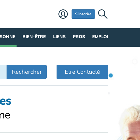
S'inscrire
RSONNE
BIEN-ÊTRE
LIENS
PROS
EMPLOI
Rechercher
Etre Contacté
es
gne