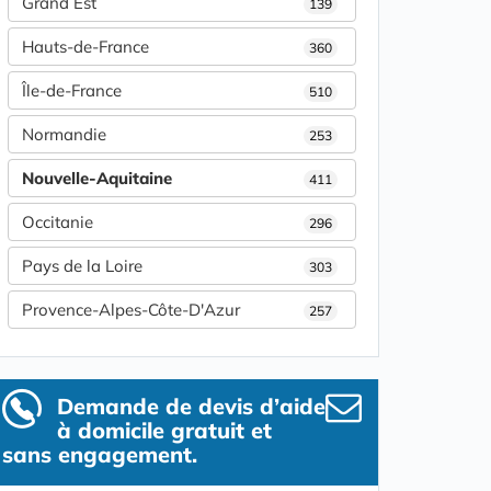
Grand Est
139
Hauts-de-France
360
Île-de-France
510
Normandie
253
Nouvelle-Aquitaine
411
Occitanie
296
Pays de la Loire
303
Provence-Alpes-Côte-D'Azur
257
Demande de devis d’aide
à domicile gratuit et
sans engagement.