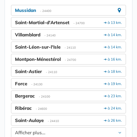
Mussidan
- 24400
Saint-Martial-d'Artenset
➔ à 13 km.
- 24700
Villamblard
➔ à 14 km.
- 24140
Saint-Léon-sur-l'Isle
➔ à 14 km.
- 24110
Montpon-Ménestérol
➔ à 16 km.
- 24700
Saint-Astier
➔ à 18 km.
- 24110
Force
➔ à 19 km.
- 24130
Bergerac
➔ à 23 km.
- 24100
Ribérac
➔ à 24 km.
- 24600
Saint-Aulaye
➔ à 26 km.
- 24410
Afficher plus....