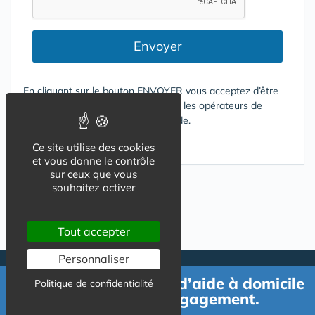
Envoyer
En cliquant sur le bouton ENVOYER vous acceptez d’être
contacté par mail ou téléphone par les opérateurs de
services répondant à votre demande.
Conditions d'utilisation
Ce site utilise des cookies
et vous donne le contrôle
sur ceux que vous
souhaitez activer
Tout accepter
Personnaliser
Demande de devis d’aide à domicile
Politique de confidentialité
gratuit et sans engagement.