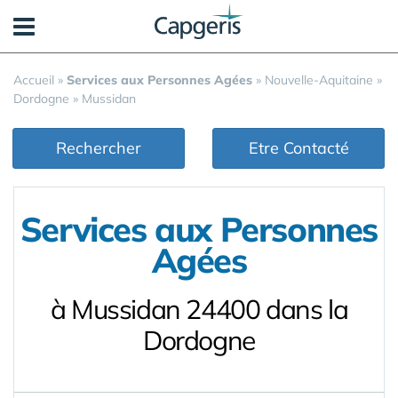
Panneau de gestion des cookies
Accueil
»
Services aux Personnes Agées
»
Nouvelle-Aquitaine
»
Dordogne
»
Mussidan
Rechercher
Etre Contacté
Services aux Personnes
Agées
à Mussidan 24400 dans la
Dordogne