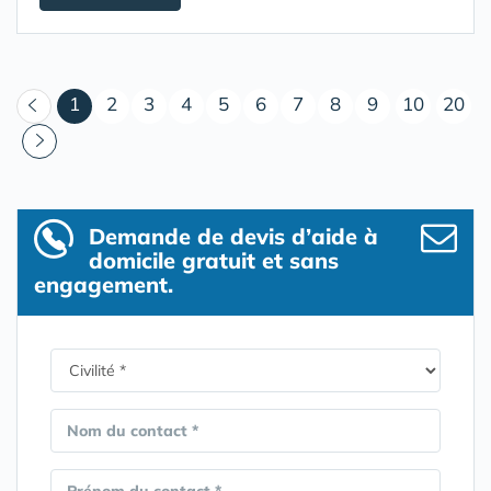
(courant)
1
2
3
4
5
6
7
8
9
10
20
Demande de devis d’aide à
domicile gratuit et sans
engagement.
Nom du contact *