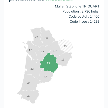
Maire : Stéphane TRIQUART
Population : 2 736 habs.
Code postal : 24400
Code insee : 24299
79
86
23
17
87
16
19
24
33
47
40
64