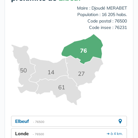
Maire : Djoudé MERABET
Population : 16 205 habs.
Code postal : 76500
Code insee : 76231
76
50
14
27
61
Elbeuf
- 76500
Londe
➔ à 4 km.
- 76500