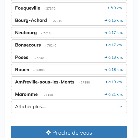
Fouqueville
➔ à 9 km.
- 27370
Bourg-Achard
➔ à 15 km.
- 27310
Neubourg
➔ à 17 km.
- 27110
Bonsecours
➔ à 17 km.
- 76240
Poses
➔ à 18 km.
- 27740
Rouen
➔ à 18 km.
- 76000
Amfreville-sous-les-Monts
➔ à 19 km.
- 27380
Maromme
➔ à 21 km.
- 76150
Afficher plus....
Proche de vous