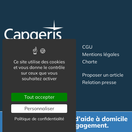
Suivez-nous
CGU
Mentions légales
Charte
Ce site utilise des cookies
et vous donne le contrôle
sur ceux que vous
Contact
Proposer un article
souhaitez activer
Newsletter
Relation presse
Publicité
Tout accepter
Personnaliser
Demande de devis d’aide à domicile
Politique de confidentialité
gratuit et sans engagement.
Actualité