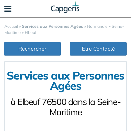
Panneau de gestion des cookies
Accueil
»
Services aux Personnes Agées
»
Normandie
»
Seine-
Maritime
»
Elbeuf
Rechercher
Etre Contacté
Services aux Personnes
Agées
à Elbeuf 76500 dans la Seine-
Maritime