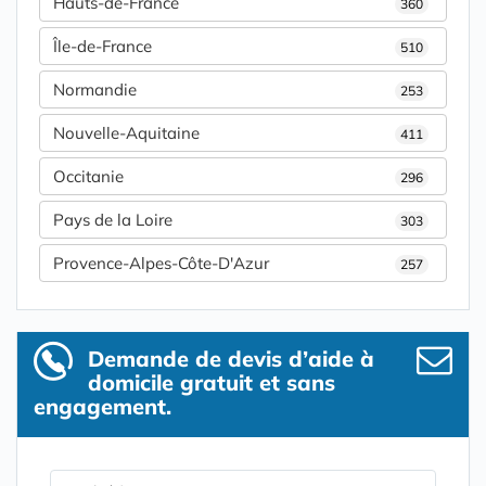
Hauts-de-France
360
Île-de-France
510
Normandie
253
Nouvelle-Aquitaine
411
Occitanie
296
Pays de la Loire
303
Provence-Alpes-Côte-D'Azur
257
Demande de devis d’aide à
domicile gratuit et sans
engagement.