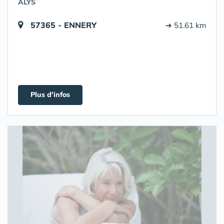
ALYS
57365 - ENNERY
➔ 51.61 km
Plus d'infos