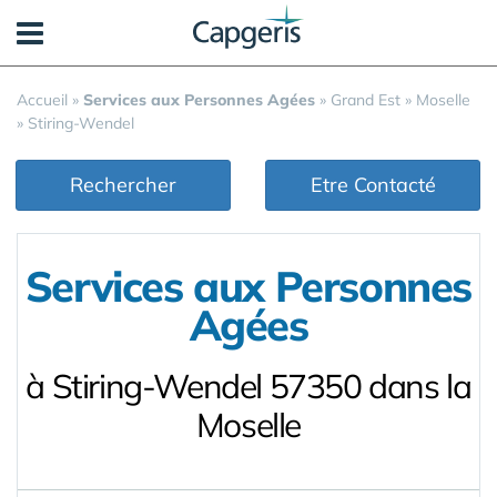
Panneau de gestion des cookies
Accueil
»
Services aux Personnes Agées
»
Grand Est
»
Moselle
»
Stiring-Wendel
Rechercher
Etre Contacté
Services aux Personnes
Agées
à Stiring-Wendel 57350 dans la
Moselle