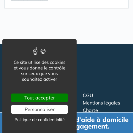
Ce site utilise des cookies
et vous donne le contrôle
sur ceux que vous
souhaitez activer
Suivez-nous
CGU
Tout accepter
Mentions légales
Personnaliser
Charte
Demande de devis d’aide à domicile
Politique de confidentialité
Contact
Proposer un article
gratuit et sans engagement.
Newsletter
Relation presse