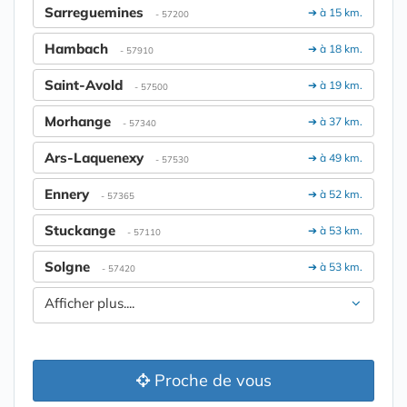
Sarreguemines
➔ à 15 km.
- 57200
Hambach
➔ à 18 km.
- 57910
Saint-Avold
➔ à 19 km.
- 57500
Morhange
➔ à 37 km.
- 57340
Ars-Laquenexy
➔ à 49 km.
- 57530
Ennery
➔ à 52 km.
- 57365
Stuckange
➔ à 53 km.
- 57110
Solgne
➔ à 53 km.
- 57420
Afficher plus....
Proche de vous