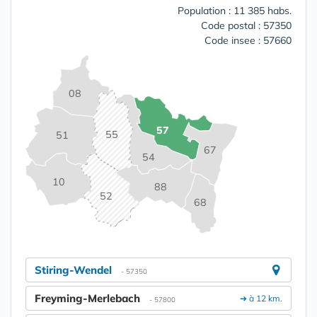
Population : 11 385 habs.
Code postal : 57350
Code insee : 57660
08
57
55
51
67
54
10
88
52
68
Stiring-Wendel
- 57350
Freyming-Merlebach
➔ à 12 km.
- 57800